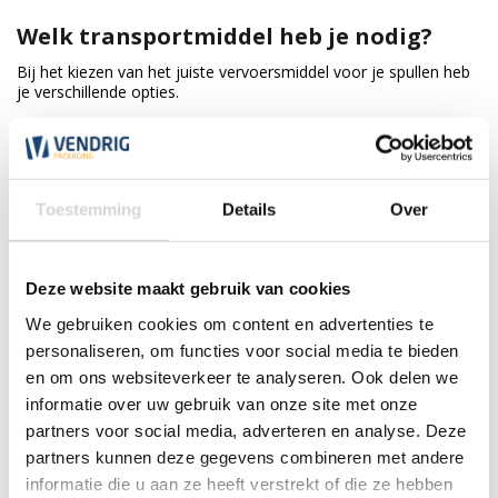
Welk transportmiddel heb je nodig?
Bij het kiezen van het juiste vervoersmiddel voor je spullen heb
je verschillende opties.
Optie 1: Aanhanger of boedelbak
De boedelbak wordt al jaren gebruikt voor transport bij
verhuizingen. Je kunt ze op veel plekken huren, bij
Toestemming
Details
Over
verhuurbedrijven maar ook bij de meeste tankstations hebben
ze er wel een paar staan. Dankzij de hoge huif kun je makkelijk
laden en blijven je spullen droog. Een standaard aanhangwagen
zonder huif mag je tot 400 kg beladen. Met huif is dit ongeveer
Deze website maakt gebruik van cookies
320 kg omdat de extra hoogte de aanhanger instabieler maakt.
Een tandemasser, een aanhanger met twee assen, kun je
We gebruiken cookies om content en advertenties te
beladen tot ongeveer 1000 kg.
personaliseren, om functies voor social media te bieden
en om ons websiteverkeer te analyseren. Ook delen we
informatie over uw gebruik van onze site met onze
partners voor social media, adverteren en analyse. Deze
partners kunnen deze gegevens combineren met andere
informatie die u aan ze heeft verstrekt of die ze hebben