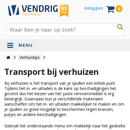
Inloggen
0
MENU
Beschermingsmateriaal
Verhuistips
Bouw- en tuinmaterialen
Transport bij verhuizen
Inpak - en verzendmaterialen
Bij verhuizen is het transport van je spullen een kritiek punt.
Tijdens het in- en uitladen is de kans op beschadigingen het
Jute en lopers
grootst dus het kiezen van het juiste vervoersmiddel is erg
belangrijk. Daarnaast kun je verschillende materialen
Papier en karton
aanschaffen om het in- en uitladen makkelijker te maken en om
je spullen zo goed mogelijk te beschermen tegen krassen,
Tape en stickers
putjes en andere beschadigingen.
Verhuismaterialen
Gebruik het onderstaande menu om makkelijk naar het gedeelte