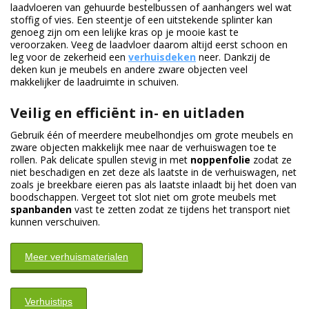
laadvloeren van gehuurde bestelbussen of aanhangers wel wat
stoffig of vies. Een steentje of een uitstekende splinter kan
genoeg zijn om een lelijke kras op je mooie kast te
veroorzaken. Veeg de laadvloer daarom altijd eerst schoon en
leg voor de zekerheid een
verhuisdeken
neer. Dankzij de
deken kun je meubels en andere zware objecten veel
makkelijker de laadruimte in schuiven.
Veilig en efficiënt in- en uitladen
Gebruik één of meerdere meubelhondjes om grote meubels en
zware objecten makkelijk mee naar de verhuiswagen toe te
rollen. Pak delicate spullen stevig in met
noppenfolie
zodat ze
niet beschadigen en zet deze als laatste in de verhuiswagen, net
zoals je breekbare eieren pas als laatste inlaadt bij het doen van
boodschappen. Vergeet tot slot niet om grote meubels met
spanbanden
vast te zetten zodat ze tijdens het transport niet
kunnen verschuiven.
Meer verhuismaterialen
Verhuistips