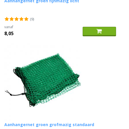
Aanhangernet groen fijnmazig licht
(9)
vanaf
8,05
Aanhangernet groen grofmazig standaard