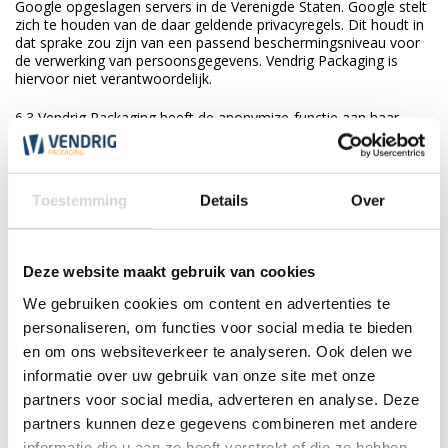
Google opgeslagen servers in de Verenigde Staten. Google stelt
zich te houden van de daar geldende privacyregels. Dit houdt in
dat sprake zou zijn van een passend beschermingsniveau voor
de verwerking van persoonsgegevens. Vendrig Packaging is
hiervoor niet verantwoordelijk.
6.3 Vendrig Packaging heeft de anonymize-functie aan haar
Google Analyticsconfiguratie toegevoegd, met als gevolg dat
geen volledige IP-adressen naar Google worden gestuurd: het
laatste octet van het IP-adres wordt verwijderd, zodat tracking
op individueel niveau technisch onmogelijk wordt gemaakt.
Toestemming
Details
Over
7. Sociale netwerken
7.1 Op de Website zijn buttons opgenomen om webpagina’s te
Deze website maakt gebruik van cookies
kunnen promoten of delen op sociale netwerken zoals
We gebruiken cookies om content en advertenties te
Facebook van Facebook, Inc. LinkedIn van LinkedIn Ireland U.C.
en Google+ van Google, Inc. (“sociale netwerken”). Deze
personaliseren, om functies voor social media te bieden
buttons werken door middel van stukjes code die van de sociale
en om ons websiteverkeer te analyseren. Ook delen we
netwerken zelf afkomstig zijn. Door middel van deze codes
informatie over uw gebruik van onze site met onze
worden cookies geplaatst. Vendrig Packaging heeft daarop geen
invloed. Wij raden u aan om de privacyverklaring van de sociale
partners voor social media, adverteren en analyse. Deze
netwerken (die regelmatig kunnen wijzigen) te lezen, om te zien
partners kunnen deze gegevens combineren met andere
wat zij met de persoonsgegevens doen die wij via deze cookies
informatie die u aan ze heeft verstrekt of die ze hebben
verwerken.