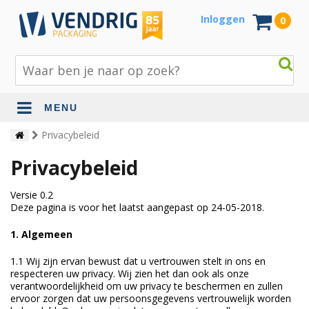
Inloggen
0
MENU
Beschermingsmateriaal
Privacybeleid
Privacybeleid
Bouw- en tuinmaterialen
Inpak - en verzendmaterialen
Versie 0.2
Deze pagina is voor het laatst aangepast op 24-05-2018.
Jute en lopers
1. Algemeen
Papier en karton
1.1 Wij zijn ervan bewust dat u vertrouwen stelt in ons en
Tape en stickers
respecteren uw privacy. Wij zien het dan ook als onze
verantwoordelijkheid om uw privacy te beschermen en zullen
Verhuismaterialen
ervoor zorgen dat uw persoonsgegevens vertrouwelijk worden