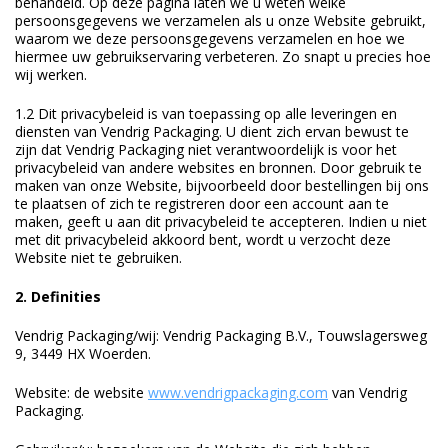
behandeld. Op deze pagina laten we u weten welke
Duurzame verpakkingen
persoonsgegevens we verzamelen als u onze Website gebruikt,
waarom we deze persoonsgegevens verzamelen en hoe we
hiermee uw gebruikservaring verbeteren. Zo snapt u precies hoe
Bedrukte verpakkingen
wij werken.
1.2 Dit privacybeleid is van toepassing op alle leveringen en
diensten van Vendrig Packaging. U dient zich ervan bewust te
zijn dat Vendrig Packaging niet verantwoordelijk is voor het
privacybeleid van andere websites en bronnen. Door gebruik te
maken van onze Website, bijvoorbeeld door bestellingen bij ons
te plaatsen of zich te registreren door een account aan te
maken, geeft u aan dit privacybeleid te accepteren. Indien u niet
met dit privacybeleid akkoord bent, wordt u verzocht deze
Website niet te gebruiken.
2. Definities
Vendrig Packaging/wij: Vendrig Packaging B.V., Touwslagersweg
9, 3449 HX Woerden.
Website: de website
www.vendrigpackaging.com
van Vendrig
Packaging.