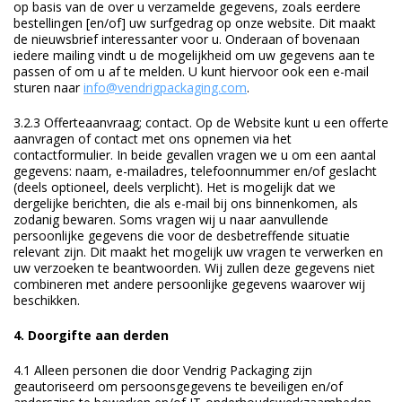
op basis van de over u verzamelde gegevens, zoals eerdere
bestellingen [en/of] uw surfgedrag op onze website. Dit maakt
de nieuwsbrief interessanter voor u. Onderaan of bovenaan
iedere mailing vindt u de mogelijkheid om uw gegevens aan te
passen of om u af te melden. U kunt hiervoor ook een e-mail
sturen naar
info@vendrigpackaging.com
.
3.2.3 Offerteaanvraag; contact. Op de Website kunt u een offerte
aanvragen of contact met ons opnemen via het
contactformulier. In beide gevallen vragen we u om een aantal
gegevens: naam, e-mailadres, telefoonnummer en/of geslacht
(deels optioneel, deels verplicht). Het is mogelijk dat we
dergelijke berichten, die als e-mail bij ons binnenkomen, als
zodanig bewaren. Soms vragen wij u naar aanvullende
persoonlijke gegevens die voor de desbetreffende situatie
relevant zijn. Dit maakt het mogelijk uw vragen te verwerken en
uw verzoeken te beantwoorden. Wij zullen deze gegevens niet
combineren met andere persoonlijke gegevens waarover wij
beschikken.
4. Doorgifte aan derden
4.1 Alleen personen die door Vendrig Packaging zijn
geautoriseerd om persoonsgegevens te beveiligen en/of