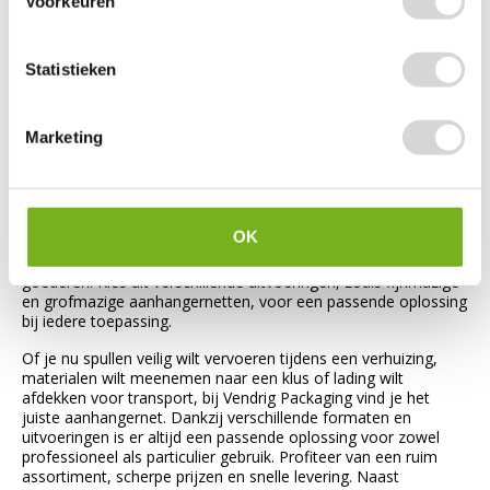
Voorkeuren
transportoplossing.
Aanhangernetten koop je bij Vendrig
Statistieken
Packaging!
Ben je op zoek naar betrouwbare bescherming voor losse
Marketing
lading tijdens transport? Bij Vendrig Packaging vind je een
uitgebreid assortiment aanhangernetten voor het veilig
vervoeren van materialen op een aanhanger of
aanhangwagen. Aanhangernetten helpen voorkomen dat
lading tijdens het rijden verschuift, wegwaait of van de
OK
aanhanger valt en zijn ideaal voor het afdekken van onder
andere tuinafval, hout, puin, bouwmaterialen en andere losse
goederen. Kies uit verschillende uitvoeringen, zoals fijnmazige
en grofmazige aanhangernetten, voor een passende oplossing
bij iedere toepassing.
Of je nu spullen veilig wilt vervoeren tijdens een verhuizing,
materialen wilt meenemen naar een klus of lading wilt
afdekken voor transport, bij Vendrig Packaging vind je het
juiste aanhangernet. Dankzij verschillende formaten en
uitvoeringen is er altijd een passende oplossing voor zowel
professioneel als particulier gebruik. Profiteer van een ruim
assortiment, scherpe prijzen en snelle levering. Naast