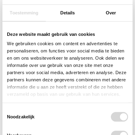
Aanhangernet bestellen bij Vendrig
Toestemming
Details
Over
Packaging
Bij Vendrig Packaging zijn verschillende aanhangernetten
verkrijgbaar die passen bij uiteenlopende toepassingen en
Deze website maakt gebruik van cookies
voertuigmaten. De webshop biedt overzichtelijke informatie
over afmetingen, netsterkte en bevestigingsmogelijkheden,
We gebruiken cookies om content en advertenties te
waardoor het kiezen van het juiste aanhangernet eenvoudig is.
personaliseren, om functies voor social media te bieden
Bestellen van een aanhangernet bij Vendrig Packaging gaat
en om ons websiteverkeer te analyseren. Ook delen we
snel en overzichtelijk, met een veilig bestelproces en levering
binnen Nederland en België.
informatie over uw gebruik van onze site met onze
partners voor social media, adverteren en analyse. Deze
Combineren van anhangernet met
partners kunnen deze gegevens combineren met andere
spanbanden en transportmateriaal
informatie die u aan ze heeft verstrekt of die ze hebben
verzameld op basis van uw gebruik van hun services.
Een aanhangernet werkt het beste in combinatie met
kwalitatieve spanbanden en ander transportmateriaal om
lading extra stevig vast te zetten. Door een aanhangernet te
Toestemmingsselectie
combineren met hoogwaardige spanbanden en
Noodzakelijk
hoekbeschermers wordt de lading optimaal beveiligd,
ongeacht de ruwheid van het wegdek of de lengte van de rit.
Bestel anhangernetten en bijpassend verhuismateriaal direct
online bij Vendrig Packaging voor een efficiënte en veilige