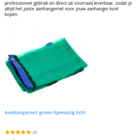
professioneel gebruik en direct uit voorraad leverbaar, zodat je
Duurzame verpakkingen
altijd het juiste aanhangernet voor jouw aanhanger kunt
kopen.
Bedrukte verpakkingen
Aanhangernet groen fijnmazig licht
(9)