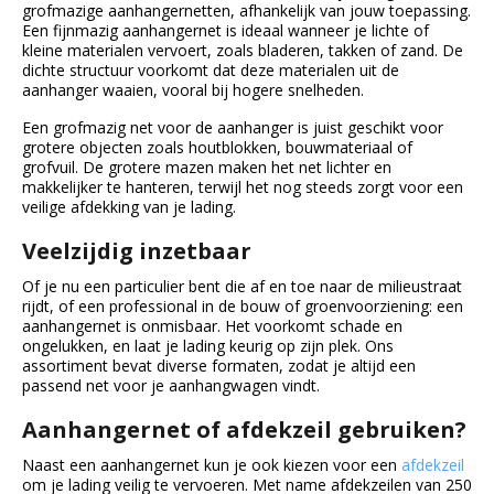
grofmazige aanhangernetten, afhankelijk van jouw toepassing.
Een fijnmazig aanhangernet is ideaal wanneer je lichte of
kleine materialen vervoert, zoals bladeren, takken of zand. De
dichte structuur voorkomt dat deze materialen uit de
aanhanger waaien, vooral bij hogere snelheden.
Een grofmazig net voor de aanhanger is juist geschikt voor
grotere objecten zoals houtblokken, bouwmateriaal of
grofvuil. De grotere mazen maken het net lichter en
makkelijker te hanteren, terwijl het nog steeds zorgt voor een
veilige afdekking van je lading.
Veelzijdig inzetbaar
Of je nu een particulier bent die af en toe naar de milieustraat
rijdt, of een professional in de bouw of groenvoorziening: een
aanhangernet is onmisbaar. Het voorkomt schade en
ongelukken, en laat je lading keurig op zijn plek. Ons
assortiment bevat diverse formaten, zodat je altijd een
passend net voor je aanhangwagen vindt.
Aanhangernet of afdekzeil gebruiken?
Naast een aanhangernet kun je ook kiezen voor een
afdekzeil
om je lading veilig te vervoeren.
Met name afdekzeilen van 250