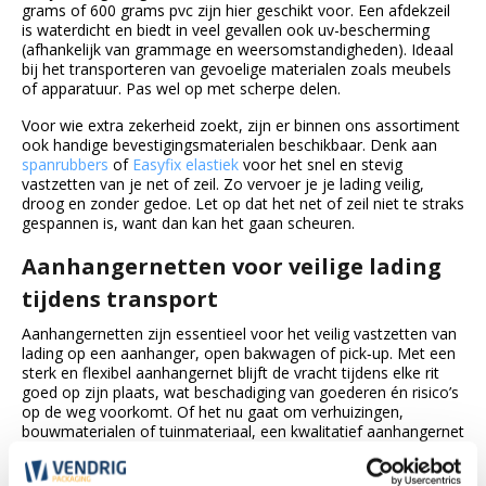
grams of 600 grams pvc zijn hier geschikt voor. Een afdekzeil
is waterdicht en biedt in veel gevallen ook uv-bescherming
(afhankelijk van grammage en weersomstandigheden). Ideaal
bij het transporteren van gevoelige materialen zoals meubels
of apparatuur. Pas wel op met scherpe delen.
Voor wie extra zekerheid zoekt, zijn er binnen ons assortiment
ook handige bevestigingsmaterialen beschikbaar. Denk aan
spanrubbers
of
Easyfix elastiek
voor het snel en stevig
vastzetten van je net of zeil. Zo vervoer je je lading veilig,
droog en zonder gedoe.
Let op dat het net of zeil niet te straks
gespannen is, want dan kan het gaan scheuren.
Aanhangernetten voor veilige lading
tijdens transport
Aanhangernetten zijn essentieel voor het veilig vastzetten van
lading op een aanhanger, open bakwagen of pick‑up. Met een
sterk en flexibel aanhangernet blijft de vracht tijdens elke rit
goed op zijn plaats, wat beschadiging van goederen én risico’s
op de weg voorkomt. Of het nu gaat om verhuizingen,
bouwmaterialen of tuinmateriaal, een kwalitatief aanhangernet
biedt betrouwbare bescherming binnen het hele
transportproces.