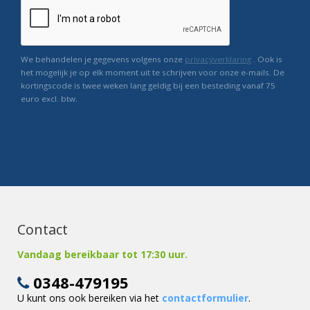
We behandelen je gegevens volgens onze
privacyverklaring
. Ook is
het mogelijk je op elk moment uit te schrijven voor onze e-mails. De
kortingscode is twee weken lang geldig bij een besteding vanaf 75
euro excl. btw.
Contact
Vandaag bereikbaar tot 17:30 uur.
0348-479195
U kunt ons ook bereiken via het
contactformulier
.