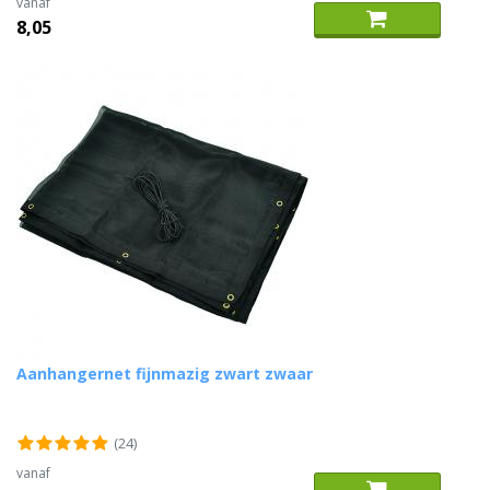
vanaf
8,05
Aanhangernet fijnmazig zwart zwaar
(24)
vanaf