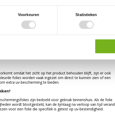
verpakkings-, bouw- en beschermingsmaterialen, zodat je alles voor
Voorkeuren
Statistieken
ie?
 van materialen zoals kunststof, glas, metaal of gelakte onderdelen 
ngen tijdens transport, opslag of tijdens een productieproces.
chter?
met een uitgebalanceerde hechting. Hierdoor hecht de folie voldoende
ik eenvoudig en zonder lijmresten worden verwijderd. Dit is essentieel
oorkomt omdat het zicht op het product behouden blijft, zijn er ook
ekleurde folies worden vaak ingezet om direct te kunnen zien of een
 om extra uv-bescherming te bieden.
uiken?
eschermingsfolies zijn bedoeld voor gebruik binnenshuis. Als de folie
eden wordt blootgesteld, kan de lijmlaag na verloop van tijd verand
ezen voor een folie die specifiek is getest op uv-bestendigheid.