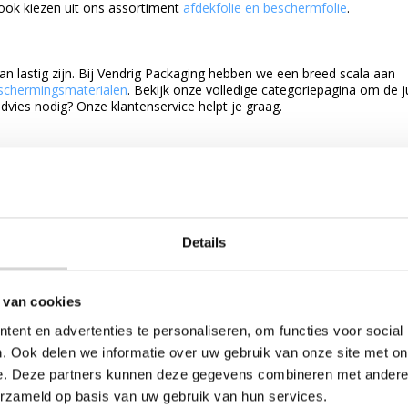
 ook kiezen uit ons assortiment
afdekfolie en beschermfolie
.
an lastig zijn. Bij Vendrig Packaging hebben we een breed scala aan
schermingsmaterialen
. Bekijk onze volledige categoriepagina om de j
dvies nodig? Onze klantenservice helpt je graag.
folie? Beide folies hebben unieke eigenschappen en toepassingen. L
ng, terwijl HDPE folie steviger en scheurbestendiger is, perfect voor
er de verschillen en kies de folie die het beste bij jouw project past
Vendrig Packaging!
Details
lie voor het beschermen van producten, meubels, machines of
itgebreid assortiment beschermingsfolies voor transport, opslag, bou
 van cookies
 en schuimfolie tot noppenfolie met schuim en plastic afdekfolie: v
schermingsfolie helpt schade door krassen, stof, vuil en vocht te
ent en advertenties te personaliseren, om functies voor social
t blijven.
. Ook delen we informatie over uw gebruik van onze site met on
ens transport of oppervlakken wilt afdekken tijdens een verbouwing, 
e. Deze partners kunnen deze gegevens combineren met andere i
iment, scherpe prijzen en snelle levering. Onze beschermingsfolies zi
erzameld op basis van uw gebruik van hun services.
gebruik en eenvoudig te verwerken. Naast beschermingsfolie vind je bij