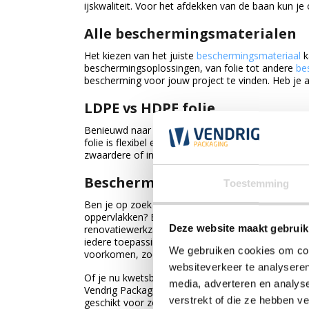
ijskwaliteit. Voor het afdekken van de baan kun je
Alle beschermingsmaterialen
Het kiezen van het juiste
beschermingsmateriaal
k
beschermingsoplossingen, van folie tot andere
be
bescherming voor jouw project te vinden. Heb je a
LDPE vs HDPE folie
Benieuwd naar het verschil tussen LDPE en HDPE 
folie is flexibel en ideaal voor oppervlakbeschermi
zwaardere of industriële toepassingen. Lees meer ov
Beschermingsfolie koop je bij 
Toestemming
Ben je op zoek naar betrouwbare beschermingsfo
oppervlakken? Bij Vendrig Packaging vind je een u
Deze website maakt gebruik
renovatiewerkzaamheden. Van beschermfolie op rol
iedere toepassing is er een passende oplossing. Be
We gebruiken cookies om cont
voorkomen, zodat jouw materialen in optimale staa
websiteverkeer te analyseren
Of je nu kwetsbare producten wilt beschermen tijd
media, adverteren en analys
Vendrig Packaging profiteer je van een ruim assort
verstrekt of die ze hebben v
geschikt voor zowel professioneel als particulier 