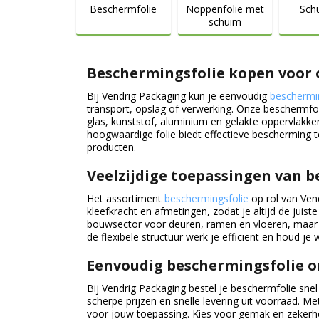
Beschermfolie
Noppenfolie met
Sch
schuim
Beschermingsfolie kopen voor
Bij Vendrig Packaging kun je eenvoudig
beschermi
transport, opslag of verwerking. Onze beschermfol
glas, kunststof, aluminium en gelakte oppervlakken
hoogwaardige folie biedt effectieve bescherming t
producten.
Veelzijdige toepassingen van b
Het assortiment
beschermingsfolie
op rol van Vend
kleefkracht en afmetingen, zodat je altijd de juist
bouwsector voor deuren, ramen en vloeren, maar i
de flexibele structuur werk je efficiënt en houd je
Eenvoudig beschermingsfolie o
Bij Vendrig Packaging bestel je beschermfolie snel
scherpe prijzen en snelle levering uit voorraad. M
voor jouw toepassing. Kies voor gemak en zekerhei