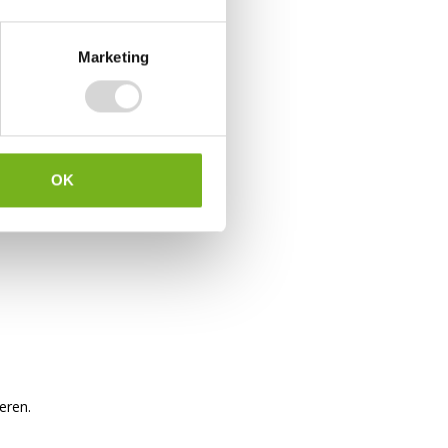
 jouw
Marketing
te
 om op
OK
 voor
eren.