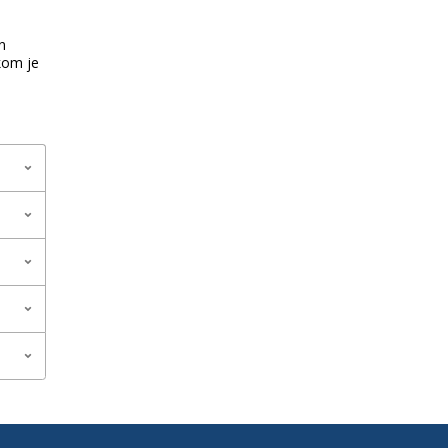
n
rkom je