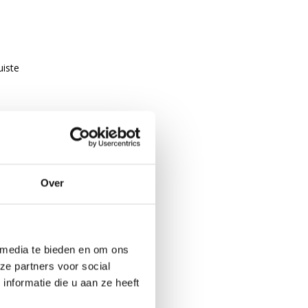
uiste
DPE
.
Over
w- en
oor
 media te bieden en om ons
ze partners voor social
bij
nformatie die u aan ze heeft
jn