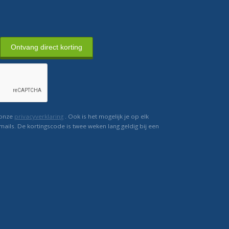
Ontvang direct korting
 onze
privacyverklaring
. Ook is het mogelijk je op elk
mails. De kortingscode is twee weken lang geldig bij een