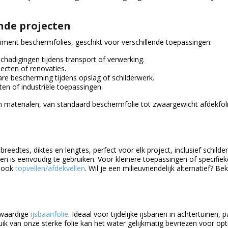
nde projecten
timent beschermfolies, geschikt voor verschillende toepassingen:
hadigingen tijdens transport of verwerking.
ecten of renovaties.
re bescherming tijdens opslag of schilderwerk.
ten of industriële toepassingen.
 en materialen, van standaard beschermfolie tot zwaargewicht afdekfol
breedtes, diktes en lengtes, perfect voor elk project, inclusief schilde
et en is eenvoudig te gebruiken. Voor kleinere toepassingen of specifiek
e ook
topvellen/afdekvellen
. Wil je een milieuvriendelijk alternatief? Bek
gwaardige
ijsbaanfolie
. Ideaal voor tijdelijke ijsbanen in achtertuinen, 
uik van onze sterke folie kan het water gelijkmatig bevriezen voor op