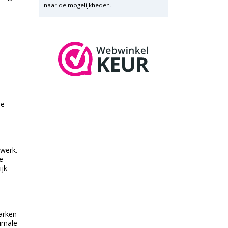
naar de mogelijkheden.
ie
rwerk.
e
ijk
parken
timale