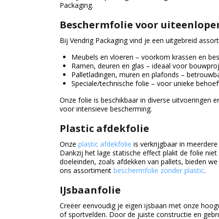
Packaging.
Beschermfolie voor uiteenlope
Bij Vendrig Packaging vind je een uitgebreid assor
Meubels en vloeren – voorkom krassen en besc
Ramen, deuren en glas – ideaal voor bouwproj
Palletladingen, muren en plafonds – betrouwba
Speciale/technische folie – voor unieke behoef
Onze folie is beschikbaar in diverse uitvoeringen
voor intensieve bescherming.
Plastic afdekfolie
Onze
plastic afdekfolie
is verkrijgbaar in meerdere 
Dankzij het lage statische effect plakt de folie ni
doeleinden, zoals afdekken van pallets, bieden w
ons assortiment
beschermfolie zonder plastic
.
IJsbaanfolie
Creëer eenvoudig je eigen ijsbaan met onze hoo
of sportvelden. Door de juiste constructie en gebr