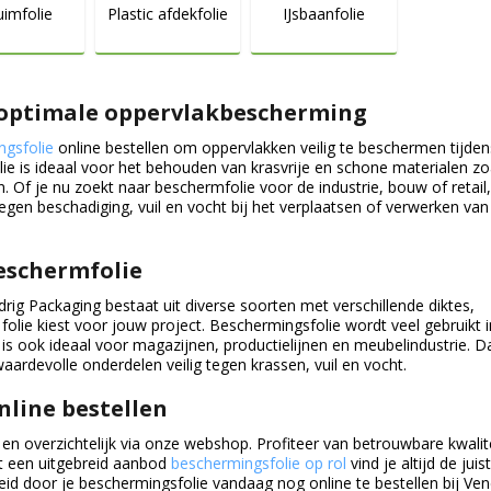
uimfolie
Plastic afdekfolie
IJsbaanfolie
 optimale oppervlakbescherming
ngsfolie
online bestellen om oppervlakken veilig te beschermen tijden
ie is ideaal voor het behouden van krasvrije en schone materialen zo
. Of je nu zoekt naar beschermfolie voor de industrie, bouw of retail
egen beschadiging, vuil en vocht bij het verplaatsen of verwerken van
eschermfolie
rig Packaging bestaat uit diverse soorten met verschillende diktes,
e folie kiest voor jouw project. Beschermingsfolie wordt veel gebruikt 
s ook ideaal voor magazijnen, productielijnen en meubelindustrie. Da
 waardevolle onderdelen veilig tegen krassen, vuil en vocht.
nline bestellen
 en overzichtelijk via onze webshop. Profiteer van betrouwbare kwalite
et een uitgebreid aanbod
beschermingsfolie op rol
vind je altijd de juist
d door je beschermingsfolie vandaag nog online te bestellen bij Ven