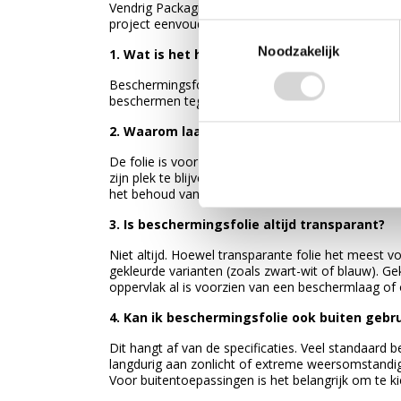
Vendrig Packaging ook een compleet assortiment 
project eenvoudig op één plek kunt bestellen.
Toestemmingsselectie
Noodzakelijk
1. Wat is het hoofddoel van beschermingsfol
Beschermingsfolie wordt gebruikt om oppervlakken
beschermen tegen krassen, vuil, stof en beschadigi
2. Waarom laat deze folie geen lijmresten a
De folie is voorzien van een specifieke lijmlaag 
zijn plek te blijven zitten, maar kan deze na gebru
het behoud van het oppervlak van het product.
3. Is beschermingsfolie altijd transparant?
Niet altijd. Hoewel transparante folie het meest v
gekleurde varianten (zoals zwart-wit of blauw). G
oppervlak al is voorzien van een beschermlaag of
4. Kan ik beschermingsfolie ook buiten gebr
Dit hangt af van de specificaties. Veel standaard b
langdurig aan zonlicht of extreme weersomstandigh
Voor buitentoepassingen is het belangrijk om te ki