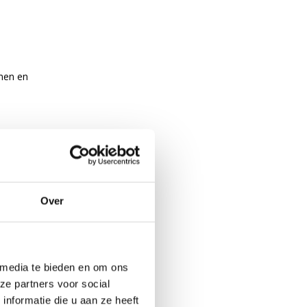
amen en
en.
Over
en.
 media te bieden en om ons
ze partners voor social
nformatie die u aan ze heeft
.