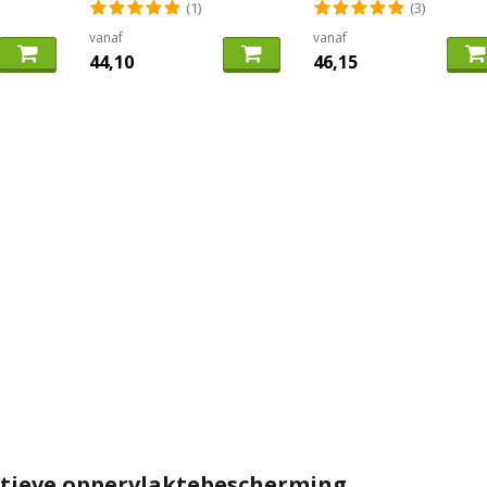
(1)
(3)
vanaf
vanaf
44,10
46,15
ctieve oppervlaktebescherming