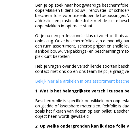
Ben je op zoek naar hoogwaardige beschermfolie
oppervlakken tijdens bouw-, renovatie- of schilder
beschermfolie voor uiteenlopende toepassingen. V
afdekvlies en plastic afdekfolie: met de juiste bes
oppervlakken in optimale staat.
Of je nu een professionele klus uitvoert of thuis 
oplossing. Onze beschermfolies zijn eenvoudig aan
een ruim assortiment, scherpe prijzen en snelle l
aanbod bouw-, verpakkings- en beschermingsmater
plek kunt bestellen.
Heb je vragen over de verschillende soorten besch
contact met ons op en ons team helpt je graag ve
Bekijk hier alle artikelen in ons assortiment besch
1. Wat is het belangrijkste verschil tussen 
Beschermfolie is specifiek ontwikkeld om oppervl
op gladde of kwetsbare materialen. Rekfolie is d
zoals het fixeren van dozen op een pallet. Bescher
object heen wordt gewikkeld.
2. Op welke ondergronden kan ik deze folie 