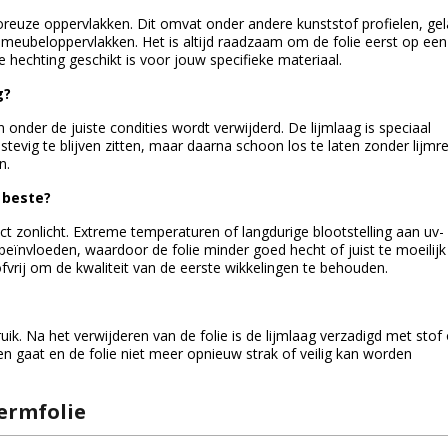
poreuze oppervlakken. Dit omvat onder andere kunststof profielen, gel
 meubeloppervlakken. Het is altijd raadzaam om de folie eerst op een
e hechting geschikt is voor jouw specifieke materiaal.
g?
 onder de juiste condities wordt verwijderd. De lijmlaag is speciaal
tevig te blijven zitten, maar daarna schoon los te laten zonder lijmr
n.
 beste?
ect zonlicht. Extreme temperaturen of langdurige blootstelling aan uv-
beïnvloeden, waardoor de folie minder goed hecht of juist te moeilijk
fvrij om de kwaliteit van de eerste wikkelingen te behouden.
k. Na het verwijderen van de folie is de lijmlaag verzadigd met stof o
en gaat en de folie niet meer opnieuw strak of veilig kan worden
ermfolie