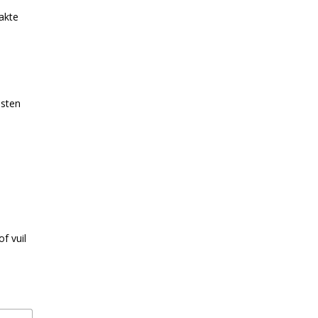
akte
esten
f vuil