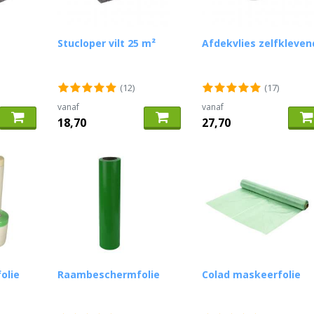
Stucloper vilt 25 m²
Afdekvlies zelfkleven
(12)
(17)
vanaf
vanaf
18,70
27,70
olie
Raambeschermfolie
Colad maskeerfolie