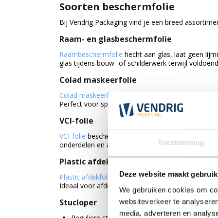
Soorten beschermfolie
Bij Vendrig Packaging vind je een breed assortim
Raam- en glasbeschermfolie
Raambeschermfolie
hecht aan glas, laat geen lij
glas tijdens bouw- of schilderwerk terwijl voldoende
Colad maskeerfolie
Colad maskeerfolie
is statische HDPE-folie die zi
Perfect voor spuitwerk van muren en plafonds en
VCI-folie
VCI-folie
beschermt onbehandelde metalen tegen ro
Toestemming
onderdelen en andere metalen producten.
Plastic afdekfolie
Deze website maakt gebruik
Plastic afdekfolie
is een veelzijdige folie van soep
Ideaal voor afdekken tijdens de open bouwfase of 
We gebruiken cookies om cont
Stucloper
websiteverkeer te analyseren
media, adverteren en analys
Reguliere stucloper: Gerecycled karton met PE