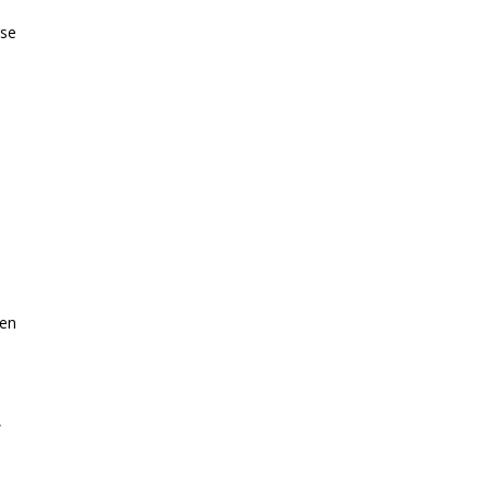
rse
 en
,