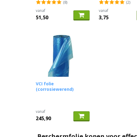
(8)
(2)
vanaf
vanaf
51,50
3,75
VCI folie
(corrosiewerend)
vanaf
245,90
Beschermfolie kopen voor effe