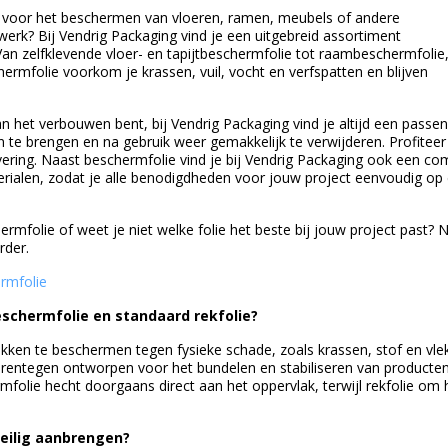
 voor het beschermen van vloeren, ramen, meubels of andere
werk? Bij Vendrig Packaging vind je een uitgebreid assortiment
an zelfklevende vloer- en tapijtbeschermfolie tot raambeschermfolie
chermfolie voorkom je krassen, vuil, vocht en verfspatten en blijven
aan het verbouwen bent, bij Vendrig Packaging vind je altijd een passe
 te brengen en na gebruik weer gemakkelijk te verwijderen. Profiteer
evering. Naast beschermfolie vind je bij Vendrig Packaging ook een co
ialen, zodat je alle benodigdheden voor jouw project eenvoudig op
ermfolie of weet je niet welke folie het beste bij jouw project past?
rder.
ermfolie
beschermfolie en standaard rekfolie?
akken te beschermen tegen fysieke schade, zoals krassen, stof en vle
aarentegen ontworpen voor het bundelen en stabiliseren van producten
mfolie hecht doorgaans direct aan het oppervlak, terwijl rekfolie om 
veilig aanbrengen?