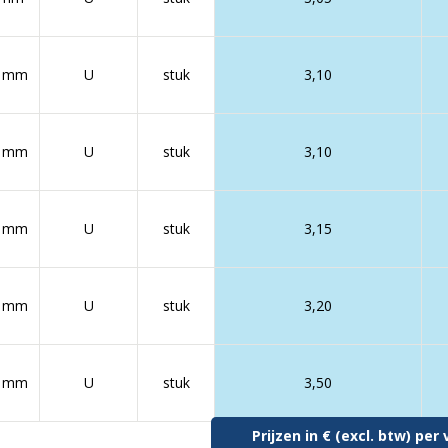
0 mm
U
stuk
3,10
2 mm
U
stuk
3,10
4 mm
U
stuk
3,15
5 mm
U
stuk
3,20
8 mm
U
stuk
3,50
Prijzen in € (excl. btw) pe