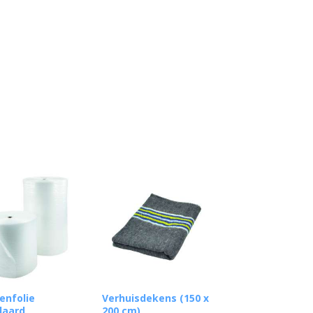
enfolie
Verhuisdekens (150 x
daard
200 cm)