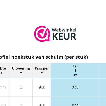
fiel hoekstuk van schuim (per stuk)
Per
ikte
Uitvoering
Prijs per
1
 mm
U
stuk
3,05
 mm
U
stuk
3,05