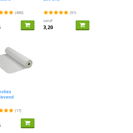
(480)
(91)
vanaf
5
3,20
vlies
levend
(17)
5