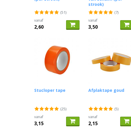
strook)
(51)
(7)
vanaf
vanaf
2,60
3,50
Stucloper tape
Afplaktape goud
(25)
(5)
vanaf
vanaf
3,15
2,15