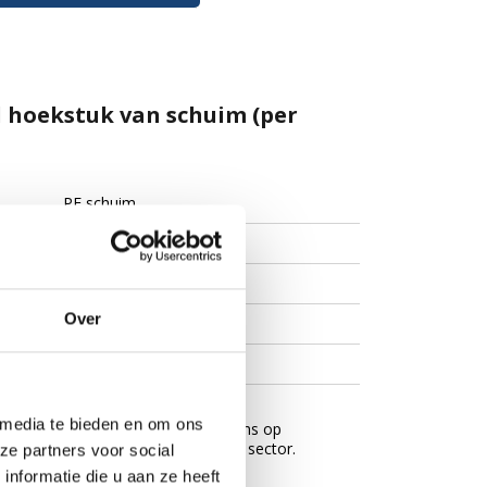
el hoekstuk van schuim (per
PE schuim
blauw
U
Over
30 kg/m3
Nomapack
 media te bieden en om ons
impact gelijkmatig, waardoor de kans op
 de meubelindustrie als logistieke sector.
ze partners voor social
nformatie die u aan ze heeft