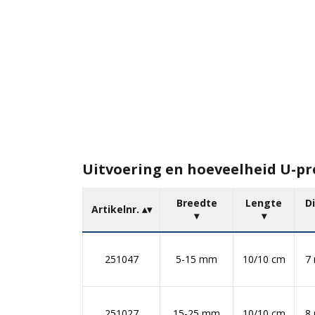
Uitvoering en hoeveelheid U-pro
Breedte
Lengte
D
Artikelnr.
251047
5-15 mm
10/10 cm
7
251027
15-25 mm
10/10 cm
8