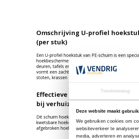
Omschrijving U-profiel hoekstu
(per stuk)
Een U-profiel hoekstuk van PE-schuim is een speci
hoekbeschermer die is ontworpen om kwetsbare h
deuren, tafels en platen te beschermen. Het stevig
vormt een zachte dempende laag rondom de hoek
stoten, krassen en breuken tijdens transport of ops
Toestemming
Effectieve bescherming van kw
bij verhuizen en logistiek
Deze website maakt gebruik
Dit schuim hoekprofiel wordt veel gebruikt om sch
We gebruiken cookies om cont
kwetsbare hoeken te voorkomen bij transport, verh
afgebroken hoeken of beschadigde oppervlakken aanz
websiteverkeer te analyseren
media, adverteren en analys