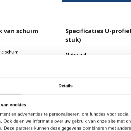
k van schuim
Specificaties U-profi
stuk)
ale schuim
Materiaal
oeken van meubels,
e maar flexibele schuim
Kleur
 en voorkomt schade door
lag.
Uitvoering
Details
Dichtheid
etsbare hoeken
Merk
 van cookies
ade aan scherpe of
ent en advertenties te personaliseren, om functies voor social
uizingen en opslag. Het schuim absorbeert schokken en verdeelt de 
ienlijk wordt verminderd. Het is een veelgekozen oplossing in zowel
. Ook delen we informatie over uw gebruik van onze site met on
e. Deze partners kunnen deze gegevens combineren met andere i