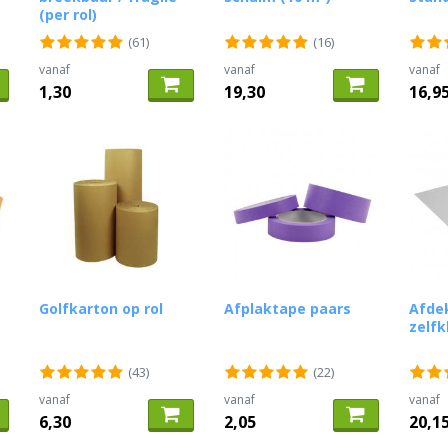
(per rol)
(61)
(16)
vanaf
vanaf
vanaf
1,30
19,30
16,9
Golfkarton op rol
Afplaktape paars
Afdek
zelfk
(43)
(22)
vanaf
vanaf
vanaf
6,30
2,05
20,1