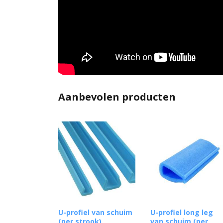
Aanbevolen producten
U-profiel van schuim
U-profiel long leg
(per strook)
van schuim (per