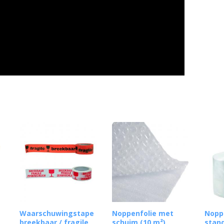
Waarschuwingstape
Noppenfolie met
Nopp
breekbaar / fragile
schuim (10 m²)
stan