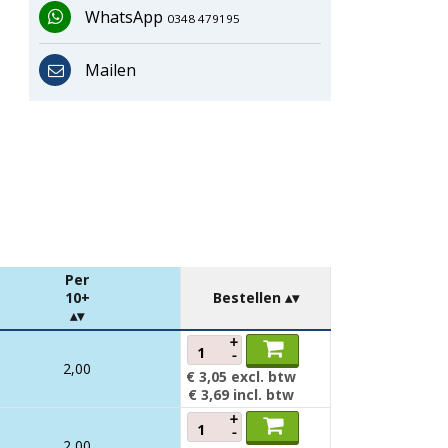
WhatsApp
0348 479195
Mailen
Per
10+
Bestellen
+
-
2,00
€ 3,05
excl. btw
€ 3,69
incl. btw
+
-
2,00