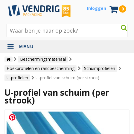
Inloggen
0
MENU
Beschermingsmateriaal
Beschermingsmateriaal
Hoekprofielen en randbescherming
Schuimprofielen
Bouw- en tuinmaterialen
U-profielen
U-profiel van schuim (per strook)
Inpak - en verzendmaterialen
U-profiel van schuim (per
Jute en lopers
strook)
Papier en karton
Tape en stickers
Verhuismaterialen