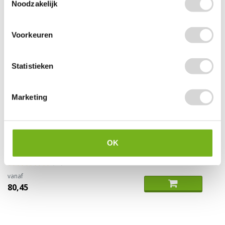
Noodzakelijk
Voorkeuren
Statistieken
Marketing
U-profiel van schuim (per doos)
OK
(14)
vanaf
80,45