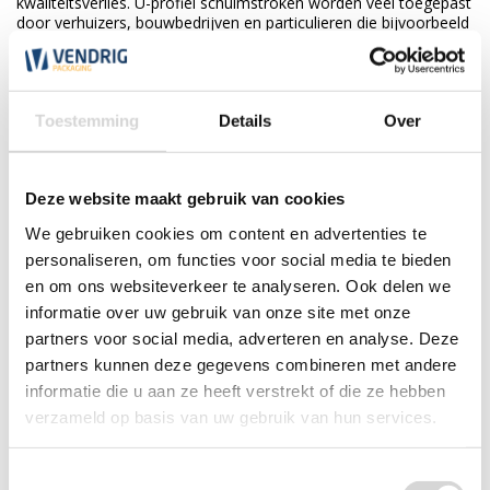
kwaliteitsverlies. U-profiel schuimstroken worden veel toegepast
door verhuizers, bouwbedrijven en particulieren die bijvoorbeeld
tafelranden of meubels willen beschermen tegen stoten,
krassen en transportschade.
Grotere hoeveelheden nodig?
Toestemming
Details
Over
Deze website maakt gebruik van cookies
We gebruiken cookies om content en advertenties te
personaliseren, om functies voor social media te bieden
en om ons websiteverkeer te analyseren. Ook delen we
informatie over uw gebruik van onze site met onze
partners voor social media, adverteren en analyse. Deze
partners kunnen deze gegevens combineren met andere
informatie die u aan ze heeft verstrekt of die ze hebben
Producten uit dezelfde categorie
verzameld op basis van uw gebruik van hun services.
Toestemmingsselectie