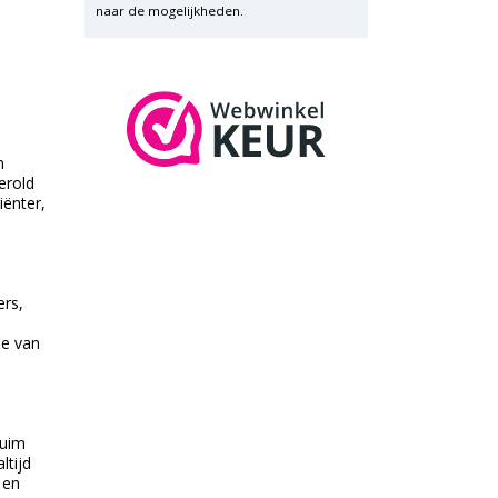
naar de mogelijkheden.
n
erold
iënter,
ers,
ie van
ruim
ltijd
 en