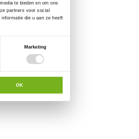
 media te bieden en om ons
ze partners voor social
nformatie die u aan ze heeft
ckaging
en
n en
len,
Marketing
OK