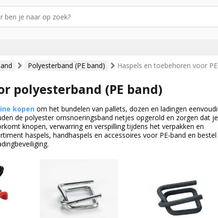
band
Polyesterband (PE band)
Haspels en toebehoren voor P
or polyesterband (PE band)
line kopen
om het bundelen van pallets, dozen en ladingen eenvoudi
uden de polyester omsnoeringsband netjes opgerold en zorgen dat je
orkomt knopen, verwarring en verspilling tijdens het verpakken en
rtiment haspels, handhaspels en accessoires voor PE-band en bestel
dingbeveiliging.