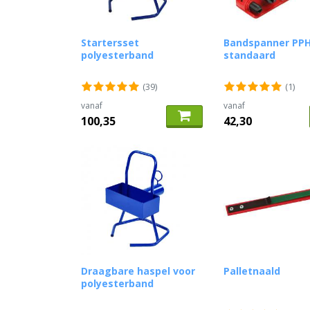
Startersset
Bandspanner PP
polyesterband
standaard
(39)
(1)
vanaf
vanaf
100,35
42,30
Draagbare haspel voor
Palletnaald
polyesterband