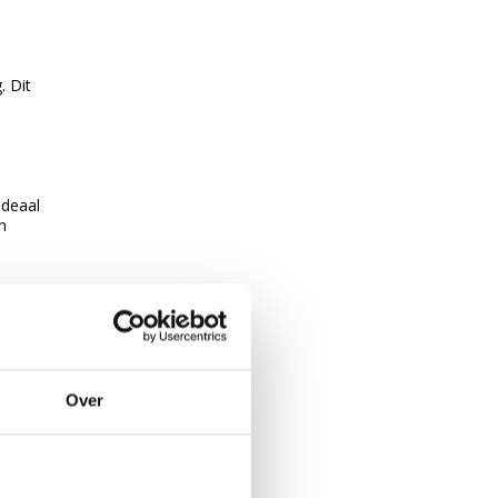
. Dit
e
ideaal
n
men
nd,
Over
endrig
lig
rold