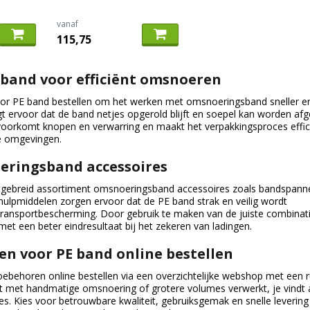
vanaf
115,75
 band voor efficiënt omsnoeren
voor PE band bestellen om het werken met omsnoeringsband sneller e
gt ervoor dat de band netjes opgerold blijft en soepel kan worden afg
 voorkomt knopen en verwarring en maakt het verpakkingsproces effic
ke omgevingen.
eringsband accessoires
uitgebreid assortiment omsnoeringsband accessoires zoals bandspann
ulpmiddelen zorgen ervoor dat de PE band strak en veilig wordt
transportbescherming. Door gebruik te maken van de juiste combinat
met een beter eindresultaat bij het zekeren van ladingen.
en voor PE band online bestellen
oebehoren online bestellen via een overzichtelijke webshop met een 
t met handmatige omsnoering of grotere volumes verwerkt, je vindt a
s. Kies voor betrouwbare kwaliteit, gebruiksgemak en snelle levering