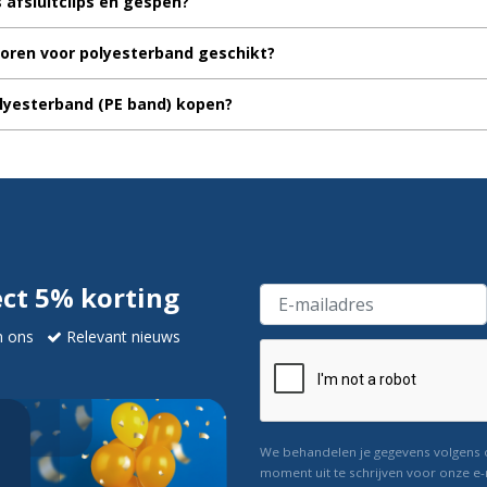
 afsluitclips en gespen?
horen voor polyesterband geschikt?
lyesterband (PE band) kopen?
ect 5% korting
n ons
Relevant nieuws
We behandelen je gegevens volgens
moment uit te schrijven voor onze e-