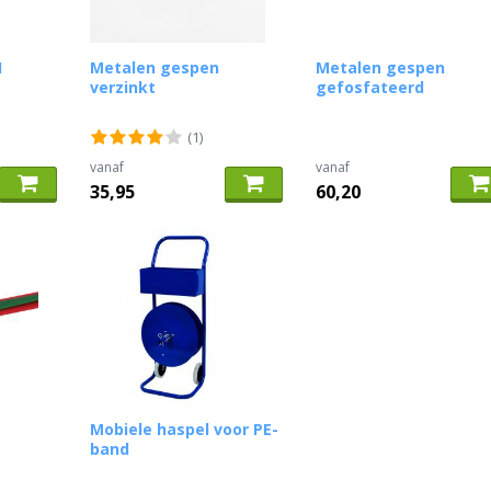
H
Metalen gespen
Metalen gespen
verzinkt
gefosfateerd
(1)
vanaf
vanaf
35,95
60,20
Mobiele haspel voor PE-
band