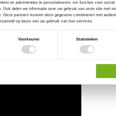
erpakken en transporteren. Kies uit verschillende hulpmiddelen, zoals
ent en advertenties te personaliseren, om functies voor social
naalden, voor een efficiënte oplossing bij iedere toepassing.
. Ook delen we informatie over uw gebruik van onze site met on
e. Deze partners kunnen deze gegevens combineren met andere i
n of goederen veilig wilt vastzetten tijdens transport, bij Vendrig Pa
d. Dankzij de verschillende uitvoeringen en accessoires is er altijd e
erzameld op basis van uw gebruik van hun services.
dustrieel gebruik. Profiteer van een ruim assortiment, scherpe prijze
 PE-band vind je bij Vendrig Packaging ook andere verpakkingsmateria
unststof hoekbeschermers, kartonnen hoekprofielen en
Voorkeuren
Statistieken