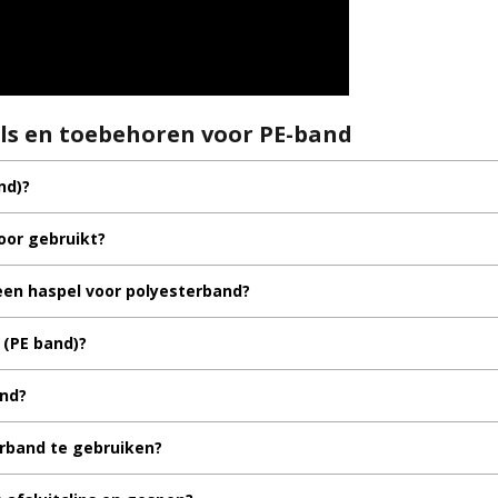
ls en toebehoren voor PE-band
nd)?
oor gebruikt?
een haspel voor polyesterband?
 (PE band)?
and?
erband te gebruiken?