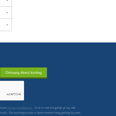
Ontvang direct korting
 onze
privacyverklaring
. Ook is het mogelijk je op elk
mails. De kortingscode is twee weken lang geldig bij een