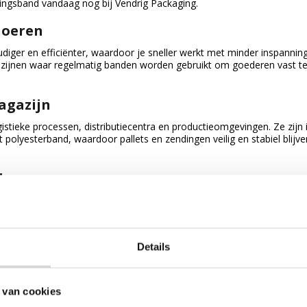
ingsband vandaag nog bij Vendrig Packaging.
noeren
iger en efficiënter, waardoor je sneller werkt met minder inspanning
gazijnen waar regelmatig banden worden gebruikt om goederen vast t
agazijn
istieke processen, distributiecentra en productieomgevingen. Ze zijn 
 polyesterband, waardoor pallets en zendingen veilig en stabiel blijve
ls
ige accessoires zoals spanapparaten, gespen en sluitmiddelen die sa
tevige sluiting. Deze toebehoren verbeteren het hanteren van de ba
an een georganiseerde werkplek.
Details
band koop je bij Vendrig Packaging!
en voor het eenvoudig verwerken van polyesterband (PE-band)? Bij V
pels, handhaspels en accessoires voor het bundelen, omsnoeren en vei
 van cookies
pels voor PE-band zorgen ervoor dat de omsnoeringsband netjes opge