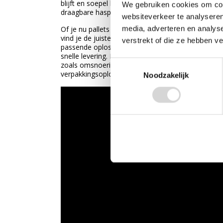
blijft en soepel kan worden afgerold tijdens het v
We gebruiken cookies om cont
draagbare haspels, bandspanners, gespen en pallet
websiteverkeer te analyseren
media, adverteren en analys
Of je nu pallets wilt omsnoeren, dozen wilt bundele
vind je de juiste haspels en toebehoren voor PE-ban
verstrekt of die ze hebben v
passende oplossing voor zowel professioneel als in
snelle levering. Naast haspels en toebehoren voor
Toestemmingsselectie
zoals omsnoeringsband, bandspanners, gespen, k
verpakkingsoplossingen voor iedere toepassing.
Noodzakelijk