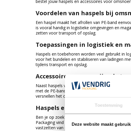
bestel jouw haspels en accessoires voor omsnoer
Voordelen van haspels bij oms
Een haspel maakt het afrollen van PE‑band eenvoud
is vooral handig in logistieke omgevingen en ma
zetten voor transport of opslag.
Toepassingen in logistiek en m
Haspels en toebehoren worden veel gebruikt in log
voor het bundelen en stabiliseren van ladingen met
tijdens transport en opslag.
Accessoires en aanvullende too
Naast haspels vind je in deze categorie ook hand
met de PE‑band zorgen voor een betrouwbare en s
versnellen het omsnoeringsproces en dragen bij a
Toestemming
Haspels en toebehoren voor PE-
Ben je op zoek naar handige haspels en toebehor
Packaging vind je een uitgebreid assortiment has
Deze website maakt gebruik
vastzetten van producten en palletladingen. Has