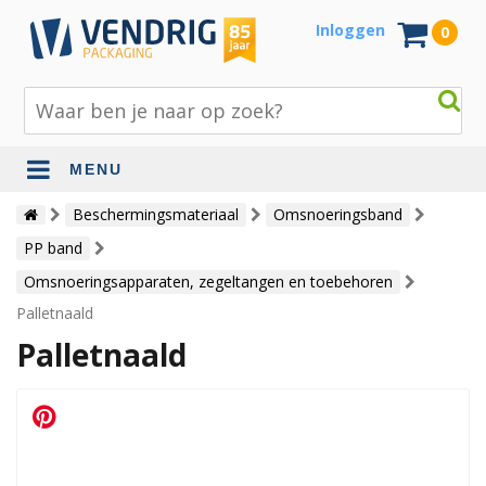
Inloggen
0
MENU
Beschermingsmateriaal
Beschermingsmateriaal
Omsnoeringsband
PP band
Bouw- en tuinmaterialen
Omsnoeringsapparaten, zegeltangen en toebehoren
Inpak - en verzendmaterialen
Palletnaald
Jute en lopers
Palletnaald
Papier en karton
Tape en stickers
Verhuismaterialen