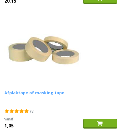
20,15
Afplaktape of masking tape
(8)
vanaf
1,05