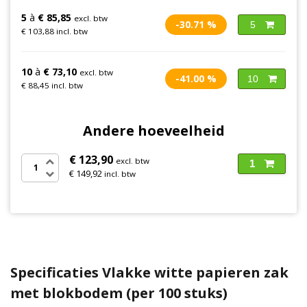
5
à
€ 85,85
excl. btw
-30.71 %
5
€ 103,88 incl. btw
10
à
€ 73,10
excl. btw
-41.00 %
10
€ 88,45 incl. btw
Andere hoeveelheid
€ 123,90
excl. btw
1
€ 149,92
incl. btw
Specificaties Vlakke witte papieren zak
met blokbodem (per 100 stuks)