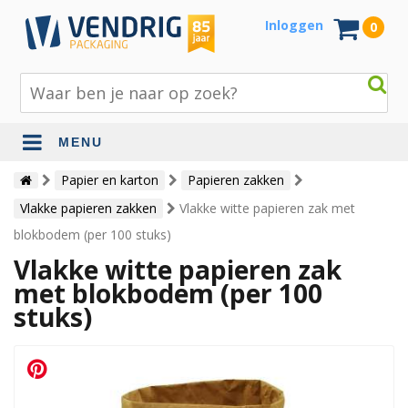
Inloggen
0
MENU
Beschermingsmateriaal
Papier en karton
Papieren zakken
Vlakke papieren zakken
Vlakke witte papieren zak met
Bouw- en tuinmaterialen
blokbodem (per 100 stuks)
Inpak - en verzendmaterialen
Vlakke witte papieren zak
Jute en lopers
met blokbodem (per 100
stuks)
Papier en karton
Tape en stickers
Verhuismaterialen