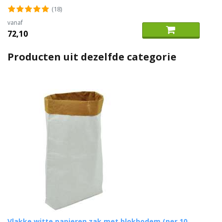
(18)
vanaf
72,10
Producten uit dezelfde categorie
Vlakke witte papieren zak met blokbodem (per 10...