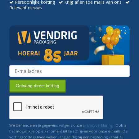
Persoonlijke korting
Krijg af en toe mails van ons
Relevant nieuws
Ontvang direct korting
We behandelen je gegevens volgens onze
privacyverklaring
. Ook is
het mogelijk je op elk moment uit te schrijven voor onze e-mails. De
kortingscode is twee weken lang geldig bij een besteding vanaf 75