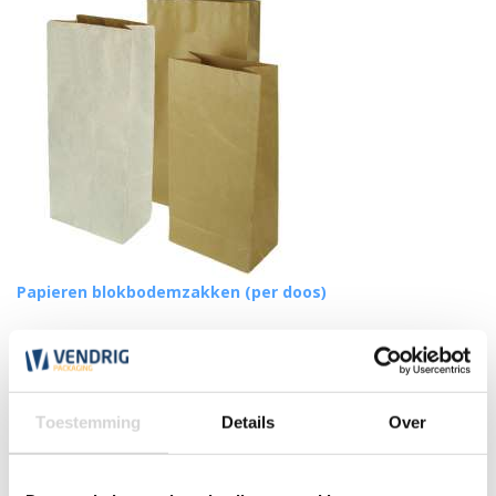
Papieren blokbodemzakken (per doos)
(31)
vanaf
73,34
Toestemming
Details
Over