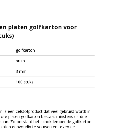
nen platen golfkarton voor
tuks)
golfkarton
bruin
3 mm
100 stuks
n is een celstofproduct dat veel gebruikt wordt in
rote platen golfkarton bestaat minstens uit drie
genaan. Zo ontstaat het schokdempende golfkarton
n platen eenvoudig te vouwen en tegen de