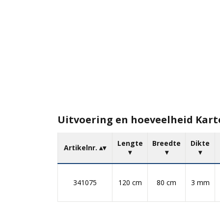
Uitvoering en hoeveelheid Karto
Lengte
Breedte
Dikte
Artikelnr.
341075
120 cm
80 cm
3 mm