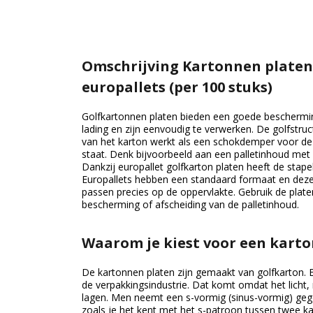
Omschrijving Kartonnen platen
europallets (per 100 stuks)
Golfkartonnen platen bieden een goede beschermi
lading en zijn eenvoudig te verwerken. De golfstr
van het karton werkt als een schokdemper voor de 
staat. Denk bijvoorbeeld aan een palletinhoud met
Dankzij europallet golfkarton platen heeft de stapel 
Europallets hebben een standaard formaat en deze
passen precies op de oppervlakte. Gebruik de plate
bescherming of afscheiding van de palletinhoud.
Waarom je kiest voor een karton
De kartonnen platen zijn gemaakt van golfkarton. Ee
de verpakkingsindustrie. Dat komt omdat het licht, r
lagen. Men neemt een s-vormig (sinus-vormig) gego
zoals je het kent met het s-patroon tussen twee k