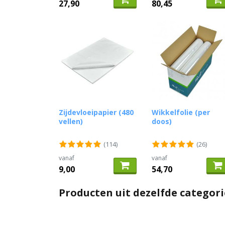
27,90
80,45
Zijdevloeipapier (480
Wikkelfolie (per
vellen)
doos)
(114)
(26)
vanaf
vanaf
9,00
54,70
Producten uit dezelfde categori