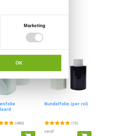
Marketing
OK
enfolie
Bundelfolie (per rol)
daard
(480)
(15)
vanaf