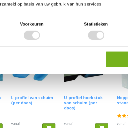
erzameld op basis van uw gebruik van hun services.
Voorkeuren
Statistieken
m
L-profiel van schuim
U-profiel hoekstuk
Nopp
(per doos)
van schuim (per
stan
doos)
vanaf
vanaf
vanaf