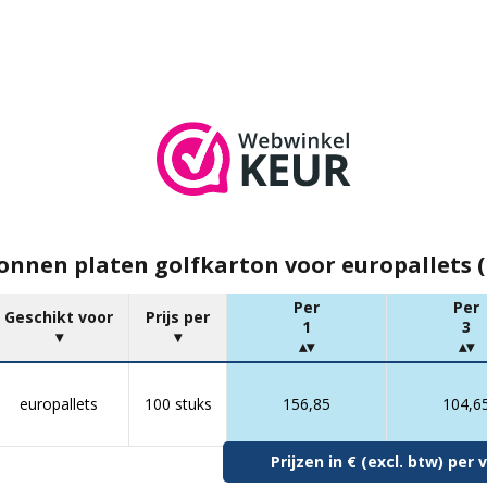
nnen platen golfkarton voor europallets (
Per
Per
Geschikt voor
Prijs per
1
3
europallets
100 stuks
156,85
104,6
Prijzen in € (excl. btw) pe