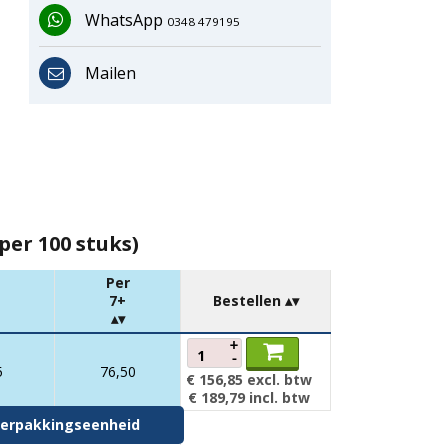
WhatsApp
0348 479195
Mailen
per 100 stuks)
Per
7+
Bestellen
+
-
5
76,50
€ 156,85
excl. btw
€ 189,79
incl. btw
r verpakkingseenheid