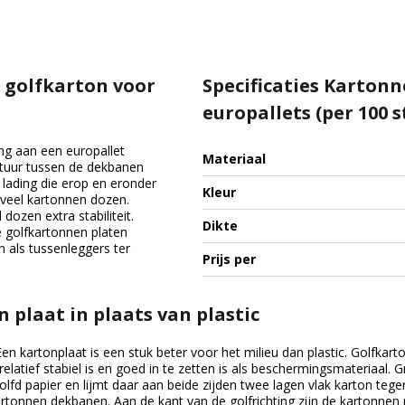
 golfkarton voor
Specificaties Karton
europallets (per 100 s
ng aan een europallet
Materiaal
uctuur tussen de dekbanen
lading die erop en eronder
Kleur
 veel kartonnen dozen.
dozen extra stabiliteit.
Dikte
 golfkartonnen platen
n als tussenleggers ter
Prijs per
 plaat in plaats van plastic
n kartonplaat is een stuk beter voor het milieu dan plastic. Golfkarto
elatief stabiel is en goed in te zetten is als beschermingsmateriaal. G
lfd papier en lijmt daar aan beide zijden twee lagen vlak karton te
artonnen dekbanen. Aan de kant van de golfrichting zijn de kartonne