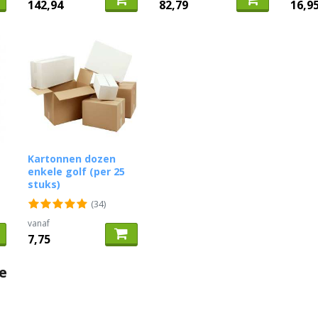
142,94
82,79
16,9
Kartonnen dozen
enkele golf (per 25
stuks)
(34)
vanaf
7,75
e