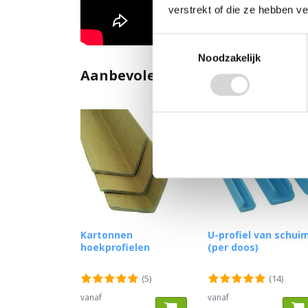
verstrekt of die ze hebben v
Toestemmingsselectie
Noodzakelijk
Aanbevolen producten
Kartonnen
U-profiel van schui
hoekprofielen
(per doos)
(5)
(14)
vanaf
vanaf