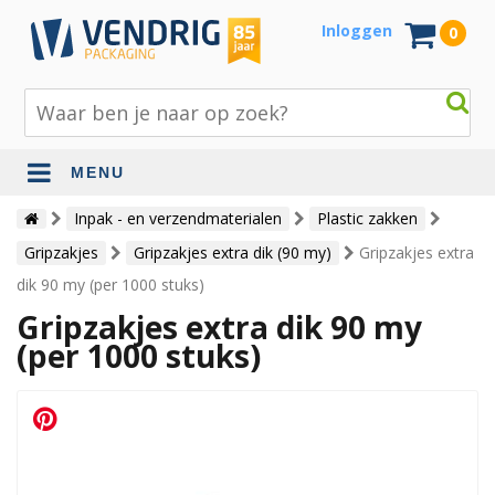
Inloggen
0
MENU
Beschermingsmateriaal
Inpak - en verzendmaterialen
Plastic zakken
Gripzakjes
Gripzakjes extra dik (90 my)
Gripzakjes extra
Bouw- en tuinmaterialen
dik 90 my (per 1000 stuks)
Inpak - en verzendmaterialen
Gripzakjes extra dik 90 my
Jute en lopers
(per 1000 stuks)
Papier en karton
Tape en stickers
Verhuismaterialen