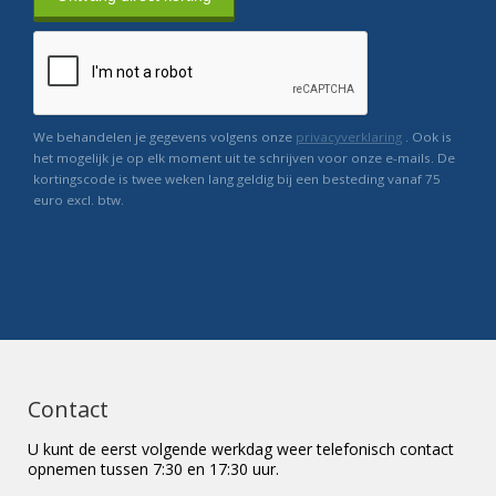
We behandelen je gegevens volgens onze
privacyverklaring
. Ook is
het mogelijk je op elk moment uit te schrijven voor onze e-mails. De
kortingscode is twee weken lang geldig bij een besteding vanaf 75
euro excl. btw.
Contact
U kunt de eerst volgende werkdag weer telefonisch contact
opnemen tussen 7:30 en 17:30 uur.