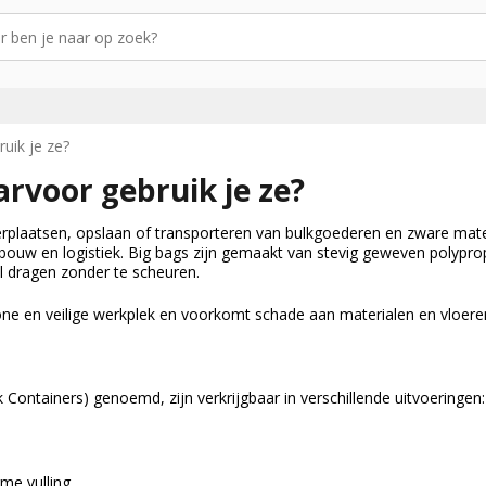
uik je ze?
arvoor gebruik je ze?
verplaatsen, opslaan of transporteren van bulkgoederen en zware mate
dbouw en logistiek. Big bags zijn gemaakt van stevig geweven polypro
l dragen zonder te scheuren.
ne en veilige werkplek en voorkomt schade aan materialen en vloere
k Containers) genoemd, zijn verkrijgbaar in verschillende uitvoeringen:
rme vulling