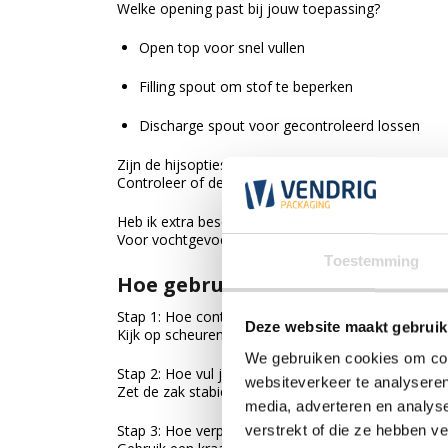
Welke opening past bij jouw toepassing?
Open top voor snel vullen
Filling spout om stof te beperken
Discharge spout voor gecontroleerd lossen
Zijn de hijsopties geschikt voor mijn materiaal?
Controleer of de big bag hijslussen heeft die passen
Heb ik extra bescherming nodig?
Voor vochtgevoelige materialen kies je een big bag 
Toestemming
Hoe gebruik je een big bag veili
Stap 1: Hoe controleer je de big bag?
Deze website maakt gebruik
Kijk op scheuren, beschadigingen en controleer of d
We gebruiken cookies om cont
Stap 2: Hoe vul je een big bag?
websiteverkeer te analyseren
Zet de zak stabiel neer en vul gelijkmatig om kant
media, adverteren en analys
Stap 3: Hoe verplaats je een big bag?
verstrekt of die ze hebben v