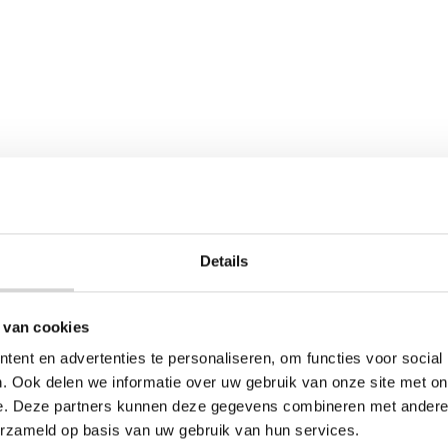
 bij een kraan of heftruck.
met liner of coating.
Details
g?
 van cookies
e hijslussen goed vastzitten.
ent en advertenties te personaliseren, om functies voor social
. Ook delen we informatie over uw gebruik van onze site met on
elen te voorkomen.
e. Deze partners kunnen deze gegevens combineren met andere i
erzameld op basis van uw gebruik van hun services.