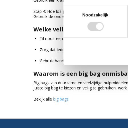
Gebruik een kraan of heftruck via de hijslussen. Til
Toestemmingsselectie
Stap 4: Hoe los je een big bag?
Noodzakelijk
Gebruik de onderkant (discharge spout) voor gecon
Welke veiligheidsmaatregelen 
Til nooit een te zwaar beladen big bag zonder d
Zorg dat iedereen in de omgeving weet dat de b
Gebruik handschoenen en beschermende kleding
Waarom is een big bag onmisba
Big bags zijn duurzame en veelzijdige hulpmiddele
juiste big bag te kiezen en veilig te gebruiken, werk 
Bekijk alle
big bags