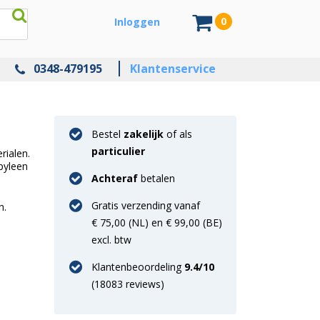
0
Inloggen
0348-479195
Klantenservice
Bestel
zakelijk
of als
particulier
rialen.
pyleen
Achteraf
betalen
Gratis verzending vanaf
n.
€ 75,00 (NL) en € 99,00 (BE)
excl. btw
Klantenbeoordeling
9.4
/10
(
18083
reviews)