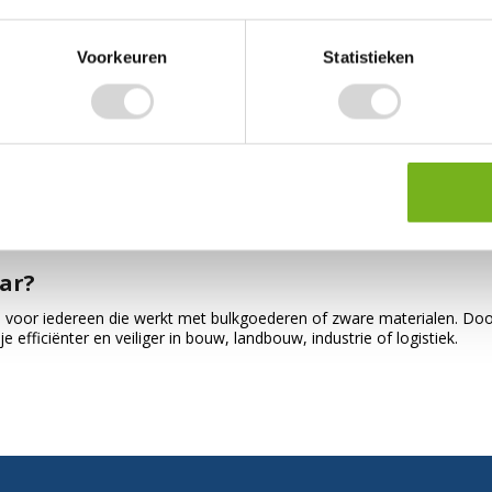
 recht omhoog voor veiligheid.
Voorkeuren
Statistieken
troleerd lossen van materialen.
moet je nemen?
e juiste hijsmiddelen
ig bag wordt verplaatst
 bij ruwe materialen
ar?
n voor iedereen die werkt met bulkgoederen of zware materialen. Do
je efficiënter en veiliger in bouw, landbouw, industrie of logistiek.