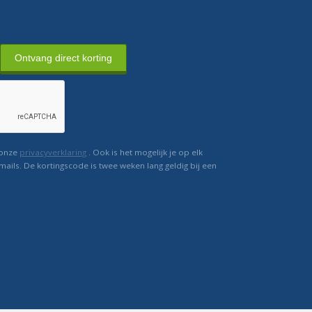
Ontvang direct korting
 onze
privacyverklaring
. Ook is het mogelijk je op elk
mails. De kortingscode is twee weken lang geldig bij een