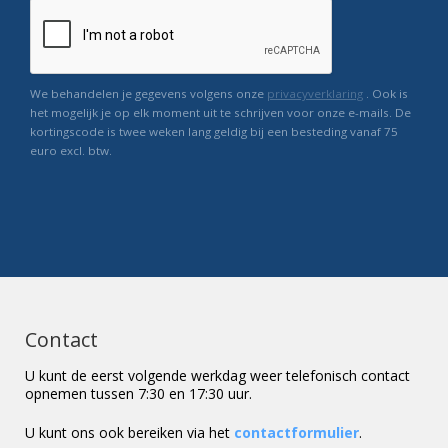
We behandelen je gegevens volgens onze
privacyverklaring
. Ook is
het mogelijk je op elk moment uit te schrijven voor onze e-mails. De
kortingscode is twee weken lang geldig bij een besteding vanaf 75
euro excl. btw.
Contact
U kunt de eerst volgende werkdag weer telefonisch contact
opnemen tussen 7:30 en 17:30 uur.
U kunt ons ook bereiken via het
contactformulier
.