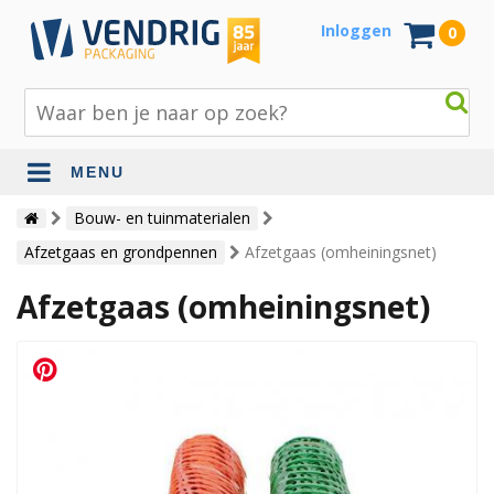
Inloggen
0
MENU
Beschermingsmateriaal
Bouw- en tuinmaterialen
Afzetgaas en grondpennen
Afzetgaas (omheiningsnet)
Bouw- en tuinmaterialen
Afzetgaas (omheiningsnet)
Inpak - en verzendmaterialen
Jute en lopers
Papier en karton
Tape en stickers
Verhuismaterialen