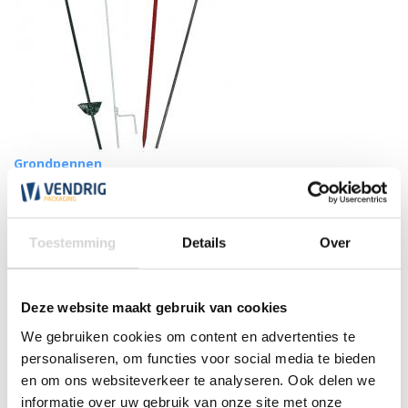
Grondpennen
(82)
Toestemming
Details
Over
vanaf
3,15
Deze website maakt gebruik van cookies
We gebruiken cookies om content en advertenties te
Afbeeldingen van Afzetgaas
personaliseren, om functies voor social media te bieden
(omheiningsnet) die onze gebruikers
en om ons websiteverkeer te analyseren. Ook delen we
hebben gemaakt
informatie over uw gebruik van onze site met onze