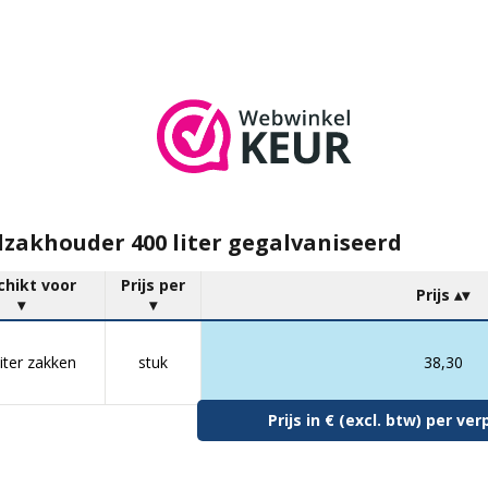
lzakhouder 400 liter gegalvaniseerd
chikt voor
Prijs per
Prijs
liter zakken
stuk
38,30
Prijs in € (excl. btw) per v