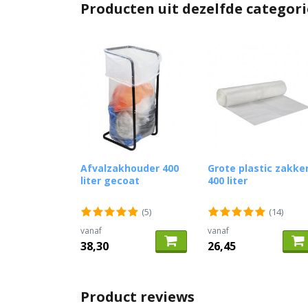
Producten uit dezelfde categori
Afvalzakhouder 400
Grote plastic zakke
liter gecoat
400 liter
(5)
(14)
vanaf
vanaf
38,30
26,45
Product reviews