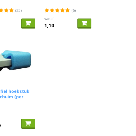
(25)
(6)
vanaf
1,10
fiel hoekstuk
chuim (per
)
9