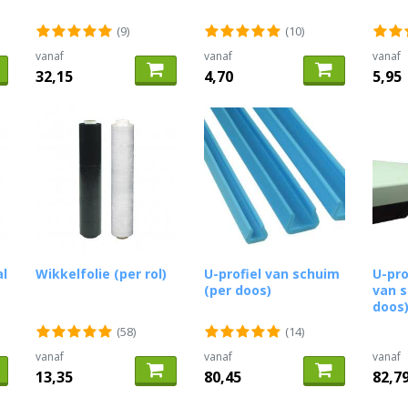
(9)
(10)
vanaf
vanaf
vanaf
32,15
4,70
5,95
al
Wikkelfolie (per rol)
U-profiel van schuim
U-pro
(per doos)
van s
doos
(58)
(14)
vanaf
vanaf
vanaf
13,35
80,45
82,7