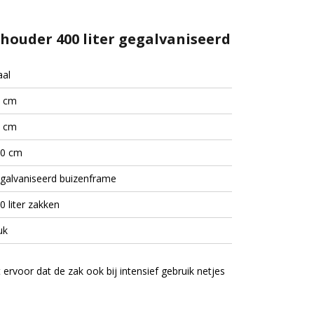
khouder 400 liter gegalvaniseerd
aal
 cm
 cm
0 cm
galvaniseerd buizenframe
0 liter zakken
uk
ervoor dat de zak ook bij intensief gebruik netjes