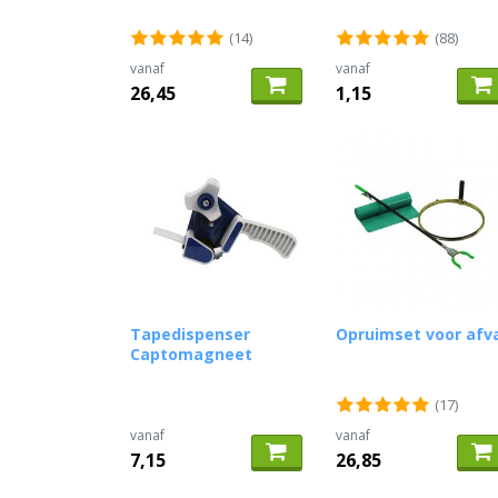
(14)
(88)
vanaf
vanaf
26,45
1,15
Tapedispenser
Opruimset voor afv
Captomagneet
(17)
vanaf
vanaf
7,15
26,85