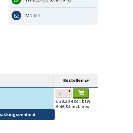
0348 479195
Mailen
Bestellen
+
-
€ 38,30
excl. btw
€ 46,34
incl. btw
erpakkingseenheid