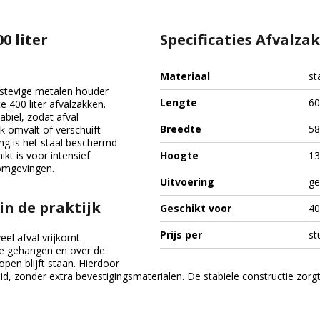
0 liter
Specificaties Afvalza
Materiaal
st
 stevige metalen houder
Lengte
60
e 400 liter afvalzakken.
biel, zodat afval
Breedte
58
 omvalt of verschuift
ing is het staal beschermd
kt is voor intensief
Hoogte
13
 omgevingen.
Uitvoering
ge
in de praktijk
Geschikt voor
40
Prijs per
st
el afval vrijkomt.
ame gehangen en over de
pen blijft staan. Hierdoor
d, zonder extra bevestigingsmaterialen. De stabiele constructie zorgt 