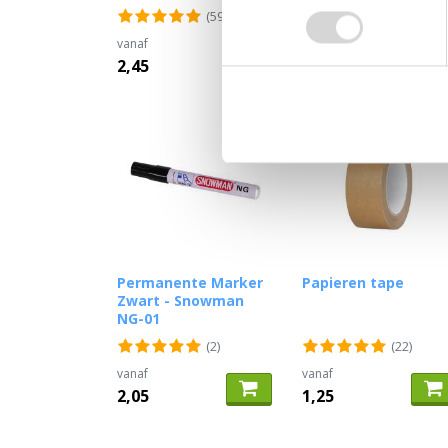
(59)
(17)
vanaf
vanaf
2,45
77,30
Permanente Marker
Papieren tape
Zwart - Snowman
NG-01
(2)
(22)
vanaf
vanaf
2,05
1,25