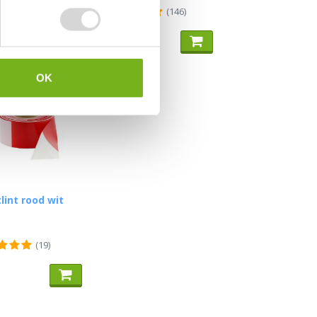
(8)
(146)
vanaf
16,35
OK
lint rood wit
(19)