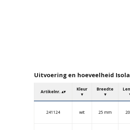
Uitvoering en hoeveelheid Isol
Kleur
Breedte
Le
Artikelnr.
241124
wit
25 mm
2