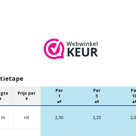
atietape
Per
Per
Pe
ngte
Prijs per
1
5
1
0 m
rol
2,50
2,25
2,