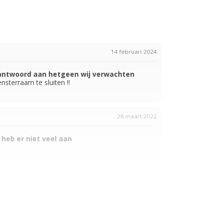
14 februari 2024
eantwoord aan hetgeen wij verwachten
nsterraam te sluiten !!
28 maart 2022
 heb er niet veel aan