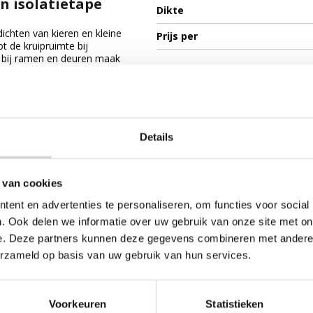
n isolatietape
Dikte
ichten van kieren en kleine
Prijs per
t de kruipruimte bij
n bij ramen en deuren maak
den ze gebruikt over de
en. Je merkt het al, een rol isolatietape mag niet ontbreken in je 
Details
 van cookies
ent en advertenties te personaliseren, om functies voor social
. Ook delen we informatie over uw gebruik van onze site met on
e. Deze partners kunnen deze gegevens combineren met andere i
erzameld op basis van uw gebruik van hun services.
Kabelbinders / tyraps
U-profiel van schuim
Olfa 
(per strook)
Voorkeuren
Statistieken