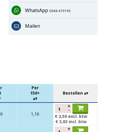
WhatsApp
0348 479195
Mailen
r
Per
0
150+
Bestellen
+
-
00
1,10
€ 2,50
excl. btw
€ 3,03
incl. btw
+