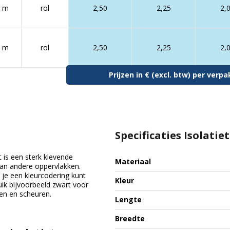
0 m
rol
2,50
2,25
2,
0 m
rol
2,50
2,25
2,
Prijzen in € (excl. btw) per ver
Specificaties Isolatie
t is een sterk klevende
Materiaal
 van andere oppervlakken.
t je een kleurcodering kunt
Kleur
uik bijvoorbeeld zwart voor
ren en scheuren.
Lengte
Breedte