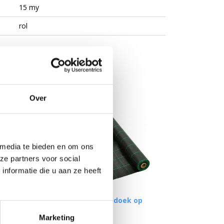
15 my
rol
gereedschapskist!
Over
 media te bieden en om ons
ze partners voor social
nformatie die u aan ze heeft
foliemes
Anti worteldoek op
rol
Marketing