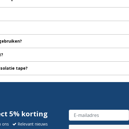
 gebruiken?
t?
isolatie tape?
ect 5% korting
n ons
Relevant nieuws