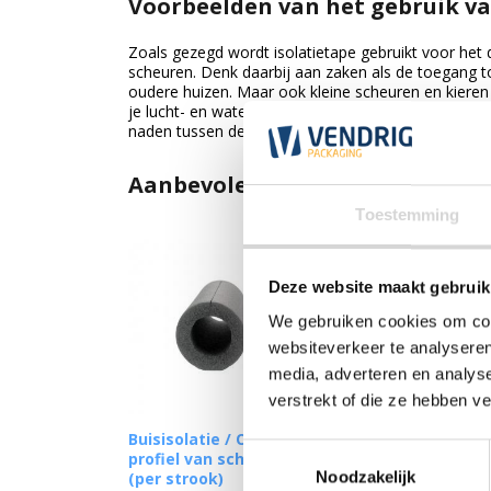
Voorbeelden van het gebruik va
Zoals gezegd wordt isolatietape gebruikt voor het d
scheuren. Denk daarbij aan zaken als de toegang to
oudere huizen. Maar ook kleine scheuren en kiere
je lucht- en waterdicht met de tape. Op daken wor
naden tussen de dekplaten om warmte binnen te houd
Aanbevolen producten
Toestemming
Deze website maakt gebruik
We gebruiken cookies om cont
websiteverkeer te analyseren
media, adverteren en analys
verstrekt of die ze hebben v
Buisisolatie / O-
Buisisolatie / O-
Toestemmingsselectie
profiel van schuim
profiel van schuim
(per strook)
(per doos)
Noodzakelijk