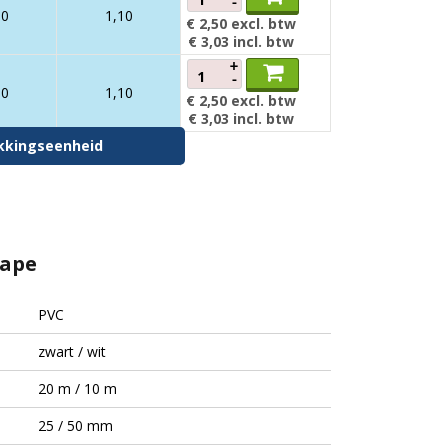
-
00
1,10
€ 2,50
excl. btw
€ 3,03
incl. btw
+
-
00
1,10
€ 2,50
excl. btw
€ 3,03
incl. btw
pakkingseenheid
tape
PVC
zwart / wit
20 m / 10 m
25 / 50 mm