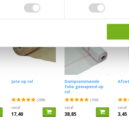
(39)
(51)
vanaf
vanaf
vanaf
4,40
2,60
4,75
Jute op rol
Dampremmende
Afzet
folie gewapend op
rol
(288)
(106)
vanaf
vanaf
vanaf
17,40
38,85
3,45