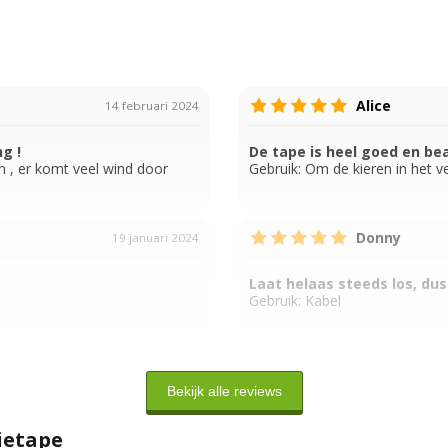
Alice
14 februari 2024
g !
De tape is heel goed en b
n , er komt veel wind door
Gebruik:
Om de kieren in het ve
Donny
19 januari 2024
Laat helaas steeds los, dus
Gebruik:
Kabel
Bekijk alle reviews
ietape