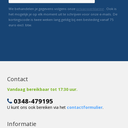
We behandelen je gegevens volgens onze
privacyverklaring
. Ook is
het mogelijk je op elk moment uit te schrijven voor onze e-mails. De
kortingscode is twee weken lang geldig bij een besteding vanaf 75
euro excl. btw.
Contact
Vandaag bereikbaar tot 17:30 uur.
0348-479195
U kunt ons ook bereiken via het
contactformulier
.
Informatie