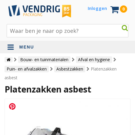
Inloggen
0
MENU
Beschermingsmateriaal
Bouw- en tuinmaterialen
Afval en hygiene
Puin- en afvalzakken
Asbestzakken
Platenzakken
Bouw- en tuinmaterialen
asbest
Inpak - en verzendmaterialen
Platenzakken asbest
Jute en lopers
Papier en karton
Tape en stickers
Verhuismaterialen