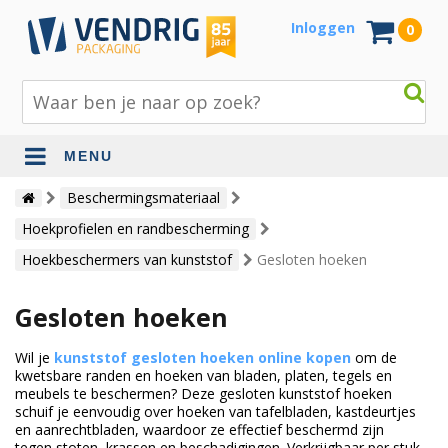
Inloggen
0
MENU
Beschermingsmateriaal
Beschermingsmateriaal
Hoekprofielen en randbescherming
Bouw- en tuinmaterialen
Hoekbeschermers van kunststof
Gesloten hoeken
Inpak - en verzendmaterialen
Gesloten hoeken
Jute en lopers
Papier en karton
Wil je
kunststof gesloten hoeken online kopen
om de
kwetsbare randen en hoeken van bladen, platen, tegels en
Tape en stickers
meubels te beschermen? Deze gesloten kunststof hoeken
schuif je eenvoudig over hoeken van tafelbladen, kastdeurtjes
Verhuismaterialen
en aanrechtbladen, waardoor ze effectief beschermd zijn
tegen stoten, krassen en beschadigingen. Verkrijgbaar per stuk