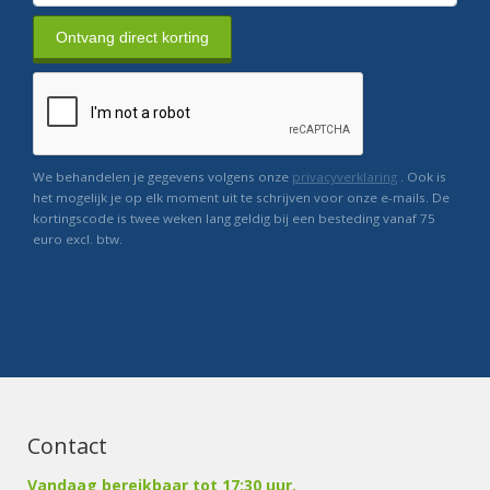
Ontvang direct korting
We behandelen je gegevens volgens onze
privacyverklaring
. Ook is
het mogelijk je op elk moment uit te schrijven voor onze e-mails. De
kortingscode is twee weken lang geldig bij een besteding vanaf 75
euro excl. btw.
Contact
Vandaag bereikbaar tot 17:30 uur.