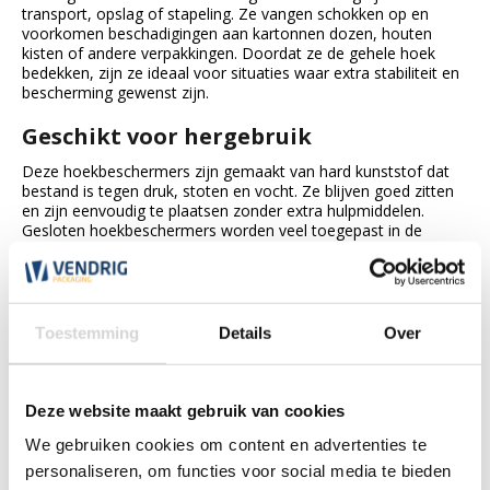
transport, opslag of stapeling. Ze vangen schokken op en
voorkomen beschadigingen aan kartonnen dozen, houten
kisten of andere verpakkingen. Doordat ze de gehele hoek
bedekken, zijn ze ideaal voor situaties waar extra stabiliteit en
bescherming gewenst zijn.
Geschikt voor hergebruik
Deze hoekbeschermers zijn gemaakt van hard kunststof dat
bestand is tegen druk, stoten en vocht. Ze blijven goed zitten
en zijn eenvoudig te plaatsen zonder extra hulpmiddelen.
Gesloten hoekbeschermers worden veel toegepast in de
logistiek, industrie en retail bij het verzenden of stapelen van
breekbare of waardevolle goederen. Bovendien zijn ze
meerdere keren te gebruiken, wat ze tot een duurzame keuze
maakt.
Toestemming
Details
Over
Gesloten hoeken koop je bij Vendrig
Packaging!
Deze website maakt gebruik van cookies
Ben je op zoek naar betrouwbare hoekbescherming voor
kwetsbare producten, meubels of materialen? Bij Vendrig
We gebruiken cookies om content en advertenties te
Packaging vind je een uitgebreid assortiment gesloten hoeken
personaliseren, om functies voor social media te bieden
voor transport, opslag, montage en bescherming tijdens