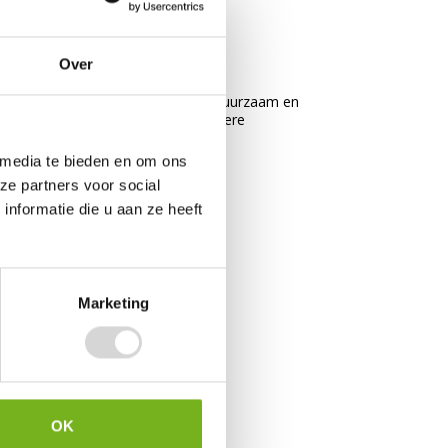
omen.
Over
nde formaten past. Ze zijn licht, duurzaam en
zorgt voor efficiënt gebruik en lagere
 media te bieden en om ons
ze partners voor social
nformatie die u aan ze heeft
Marketing
OK