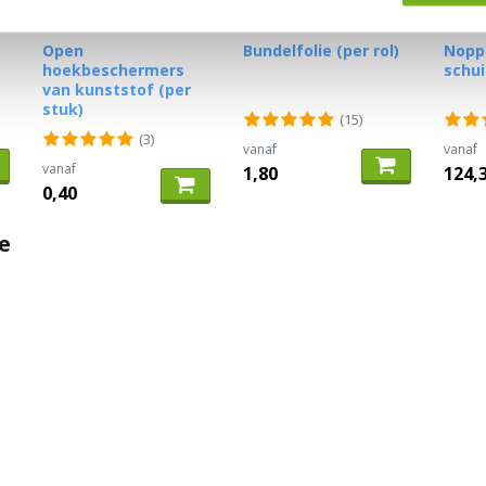
Open
Bundelfolie (per rol)
Nopp
hoekbeschermers
schu
van kunststof (per
stuk)
(15)
(3)
vanaf
vanaf
vanaf
1,80
124,
0,40
e