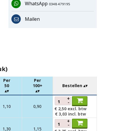
WhatsApp
0348 479195
Mailen
uk)
Per
Per
50
100+
Bestellen
+
-
1,10
0,90
€ 2,50
excl. btw
€ 3,03
incl. btw
+
-
1,30
1,15