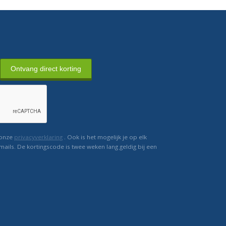
Ontvang direct korting
 onze
privacyverklaring
. Ook is het mogelijk je op elk
mails. De kortingscode is twee weken lang geldig bij een