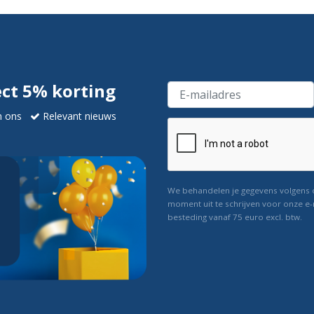
ect 5% korting
n ons
Relevant nieuws
We behandelen je gegevens volgens
moment uit te schrijven voor onze e-
besteding vanaf 75 euro excl. btw.