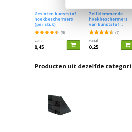
Gesloten kunststof
Zelfklemmende
hoekbeschermers
hoekbeschermers
(per stuk)
van kunststof...
(9)
(7)
vanaf
vanaf
0,45
0,25
Producten uit dezelfde categori