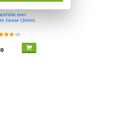
enfolie met
im zwaar (3mm)
(5)
30