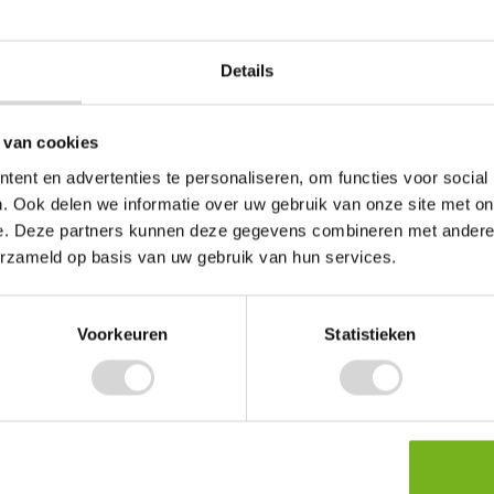
igingen zoals deuken, krassen en afgebroken hoeken effectief voork
n verstelbare kunststof hoekbescherming
Details
keurige pasvorm, waardoor de hoekbeschermer stevig rond verschille
oor de verstelbaarheid heb je minder verschillende maten nodig, wat 
 van cookies
ent en advertenties te personaliseren, om functies voor social
. Ook delen we informatie over uw gebruik van onze site met on
e. Deze partners kunnen deze gegevens combineren met andere i
erzameld op basis van uw gebruik van hun services.
Voorkeuren
Statistieken