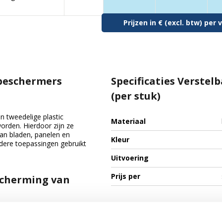
Prijzen in € (excl. btw) pe
beschermers
Specificaties Verste
(per stuk)
n tweedelige plastic
Materiaal
rden. Hierdoor zijn ze
van bladen, panelen en
Kleur
ere toepassingen gebruikt
Uitvoering
Prijs per
scherming van
hermen van aanrechtbladen, tafelbladen, deuren en plaatmateriaal t