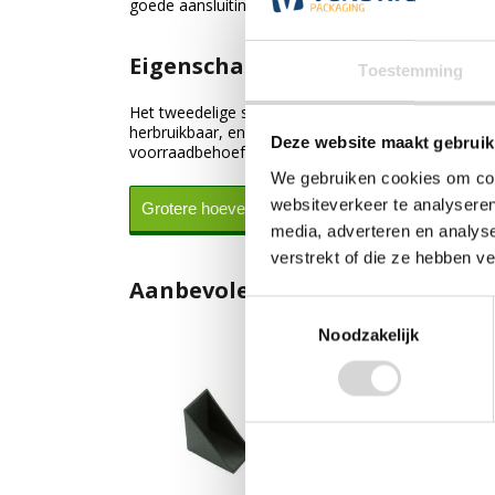
goede aansluiting op de randdikte worden beschad
Eigenschappen en voordelen va
Toestemming
Het tweedelige schuifsysteem zorgt voor een nauw
herbruikbaar, en bestand tegen druk en schokken. D
Deze website maakt gebruik
voorraadbehoefte.
We gebruiken cookies om cont
websiteverkeer te analyseren
Grotere hoeveelheden nodig?
media, adverteren en analys
verstrekt of die ze hebben v
Aanbevolen producten
Toestemmingsselectie
Noodzakelijk