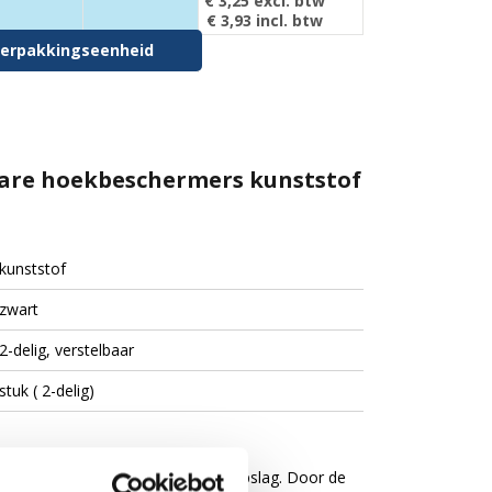
€ 3,25
excl. btw
€ 3,93
incl. btw
r verpakkingseenheid
lbare hoekbeschermers kunststof
kunststof
zwart
2-delig, verstelbaar
stuk ( 2-delig)
ijdens transport, verhuizing en opslag. Door de