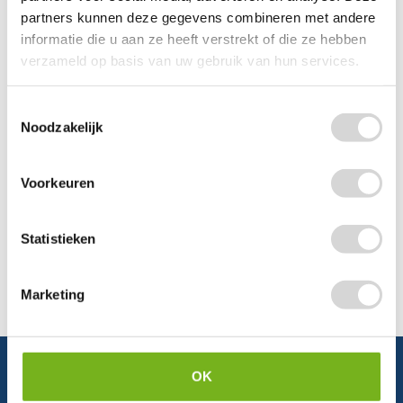
partners kunnen deze gegevens combineren met andere
Chat
informatie die u aan ze heeft verstrekt of die ze hebben
verzameld op basis van uw gebruik van hun services.
WhatsApp
0348 479195
Toestemmingsselectie
Mailen
Noodzakelijk
Offerte aanvragen
Vraag een speciale prijs op bij ons, wij
Voorkeuren
kijken naar de mogelijkheden.
Statistieken
Marketing
OK