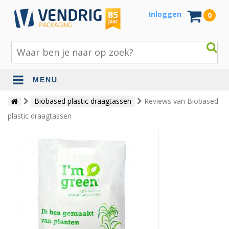
Inloggen
0
MENU
Beschermingsmateriaal
Biobased plastic draagtassen
Reviews van Biobased
plastic draagtassen
Bouw- en tuinmaterialen
Inpak - en verzendmaterialen
Jute en lopers
Papier en karton
Tape en stickers
Verhuismaterialen