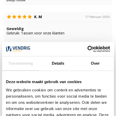
Bekijk review
K. M
17 februari 2020
Geweldig
Gebruik: Tassen voor onze klanten
Bekijk review
Bekijk Biobased plastic draagtassen
Toestemming
Details
Over
Klantenservice
Wij zijn nu gesloten. Wij zijn de eerst volgende werkdag weer
Deze website maakt gebruik van cookies
open tussen 7:30 en 17:30 uur.
We gebruiken cookies om content en advertenties te
*Magazijn heeft andere
openingstijden
.
personaliseren, om functies voor social media te bieden
en om ons websiteverkeer te analyseren. Ook delen we
informatie over uw gebruik van onze site met onze
0348 4791 95
partners voor social media, adverteren en analyse. Deze