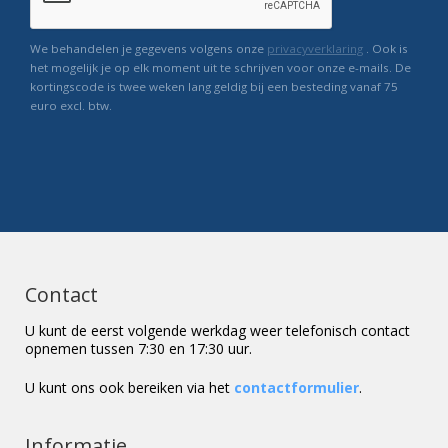
We behandelen je gegevens volgens onze
privacyverklaring
. Ook is
het mogelijk je op elk moment uit te schrijven voor onze e-mails. De
kortingscode is twee weken lang geldig bij een besteding vanaf 75
euro excl. btw.
Contact
U kunt de eerst volgende werkdag weer telefonisch contact
opnemen tussen 7:30 en 17:30 uur.
U kunt ons ook bereiken via het
contactformulier
.
Informatie