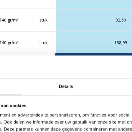
140 gr/m²
stuk
92,50
140 gr/m²
stuk
138,95
Prijs in € (excl. btw) per 
Details
lage groen
Specificaties Afdekze
 van cookies
Materiaal
geweven H
vig en veelzijdig zeil dat
ent en advertenties te personaliseren, om functies voor social
Kleur
camouflage
vingen. De camouflageprint
. Ook delen we informatie over uw gebruik van onze site met on
 zeil opgaat in natuurlijke
e. Deze partners kunnen deze gegevens combineren met andere i
Garantieperiode
geen op UV 
het ideaal voor het