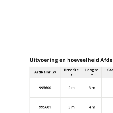
Uitvoering en hoeveelheid Afde
Breedte
Lengte
Gr
Artikelnr.
995600
2 m
3 m
995601
3 m
4 m