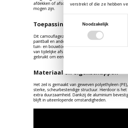
afdekken of afschermen van materialen en objecte
verstrekt of die ze hebben v
mogen zijn.
Toestemmingsselectie
Toepassing in outdoor, tuin en 
Noodzakelijk
Dit camouflagezeil wordt veel gebruikt bij kamperen,
paintball en andere buitensportactiviteiten. Daarnaa
tuin- en bouwtoepassingen, zoals het afdekken van
van tijdelijke afscherming tegen inkijk. Ook als tar
gebruikt om een beschutte plek te maken in de nat
Materiaal en eigenschappen
Het zeil is gemaakt van geweven polyethyleen (PE)
sterke, scheurbestendige structuur. Hierdoor is he
extra duurzaamheid. Dankzij de aluminium bevesti
blijft in uiteenlopende omstandigheden.