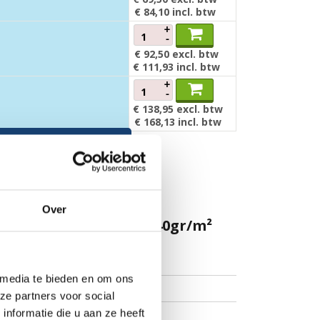
€ 84,10
incl. btw
+
-
€ 92,50
excl. btw
€ 111,93
incl. btw
+
-
€ 138,95
excl. btw
€ 168,13
incl. btw
verpakkingseenheid
Over
il camouflage groen 140gr/m²
DPE
 media te bieden en om ons
 groen
ze partners voor social
nformatie die u aan ze heeft
bestendigheid