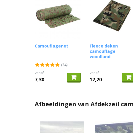
Camouflagenet
Fleece deken
camouflage
woodland
(34)
vanaf
vanaf
7,30
12,20
Afbeeldingen van Afdekzeil ca