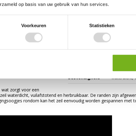
n die minder zichtbaar
erzameld op basis van uw gebruik van hun services.
met op elke
Uitvoering
mm (binnen
recreatie
Voorkeuren
Statistieken
rondom gezo
Afwerking
hoeken vers
 survivallen, airsoft,
st is het geschikt voor
Gramsgewicht
140 gr/m²
 materialen of het creëren
p kan het zeil worden
Prijs per
stuk
uur tegen regen of zon.
Algemene
bestendigheid
waterdicht, 
, wat zorgt voor een
t zeil waterdicht, vuilafstotend en herbruikbaar. De randen zijn afge
gingsoogjes rondom kan het zeil eenvoudig worden gespannen met t