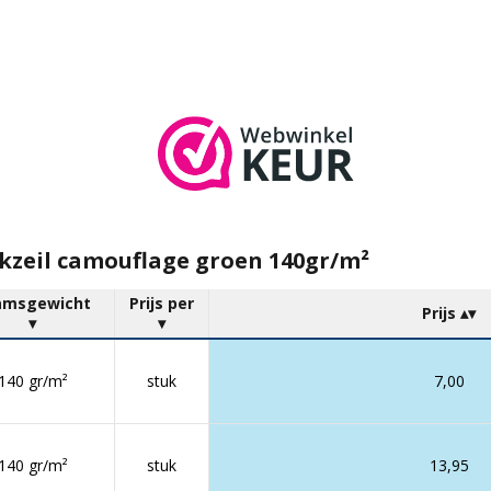
kzeil camouflage groen 140gr/m²
amsgewicht
Prijs per
Prijs
140 gr/m²
stuk
7,00
140 gr/m²
stuk
13,95