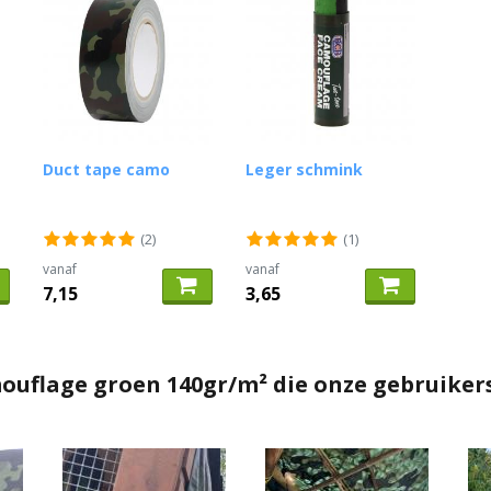
Duct tape camo
Leger schmink
(2)
(1)
vanaf
vanaf
7,15
3,65
mouflage groen 140gr/m² die onze gebruike