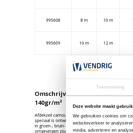
995608
8 m
10 m
995609
10 m
12 m
Toestemming
Omschrijving Afdekzeil camouf
140gr/m²
Deze website maakt gebruik
Afdekzeil camouflage groen van 140 gr/m² is een ste
We gebruiken cookies om cont
speciaal is ontwikkeld voor gebruik in buitenomge
websiteverkeer te analyseren
in groen-, bruin- en zwarttinten zorgt ervoor dat het
media, adverteren en analys
omgevingen zoals bos, tuin en terrein. Hierdoor is 