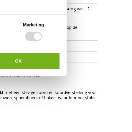
 100 cm een aluminium bevestigingsoog van 12
diameter)
Marketing
omd met PP koordversterking en op de
tevigd met plastic hoekstukken
OK
verrot/schimmelt niet
werkt met een stevige zoom en koordversterking voor
ouwen, spanrubbers of haken, waardoor het stabiel