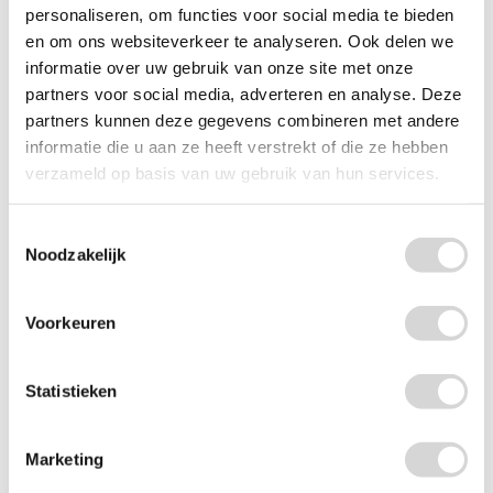
personaliseren, om functies voor social media te bieden
en om ons websiteverkeer te analyseren. Ook delen we
informatie over uw gebruik van onze site met onze
Gekleurd kraftpapier
partners voor social media, adverteren en analyse. Deze
partners kunnen deze gegevens combineren met andere
(12)
informatie die u aan ze heeft verstrekt of die ze hebben
vanaf
verzameld op basis van uw gebruik van hun services.
34,25
Toestemmingsselectie
Noodzakelijk
Voorkeuren
Statistieken
Marketing