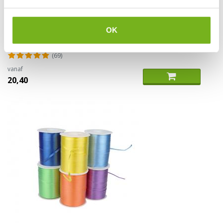
Kraftpapier op rol
OK
(69)
vanaf
20,40