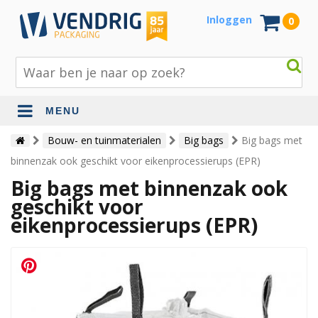
Inloggen
0
MENU
Beschermingsmateriaal
Bouw- en tuinmaterialen
Big bags
Big bags met
binnenzak ook geschikt voor eikenprocessierups (EPR)
Bouw- en tuinmaterialen
Big bags met binnenzak ook
Inpak - en verzendmaterialen
geschikt voor
eikenprocessierups (EPR)
Jute en lopers
Papier en karton
Tape en stickers
Verhuismaterialen