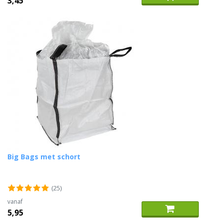
3,45
Big Bags met schort
(25)
vanaf
5,95