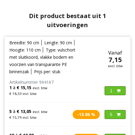
Dit product bestaat uit 1
uitvoeringen
Breedte: 90 cm
Lengte: 90 cm
Hoogte: 110 cm
Type: vulschort
Vanaf
met sluitkoord, vlakke bodem en
7,15
voorzien van transparante PE
excl. btw
binnenzak
Prijs per: stuk
Artikelnummer 994167
1
à
€ 15,15
excl. btw
1
€ 18,33 incl. btw
5
à
€ 13,05
excl. btw
-13.86 %
5
€ 15,79 incl. btw