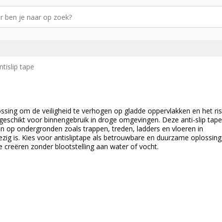
ntislip tape
lossing om de veiligheid te verhogen op gladde oppervlakken en het ris
nd geschikt voor binnengebruik in droge omgevingen. Deze anti-slip tape
en op ondergronden zoals trappen, treden, ladders en vloeren in
ig is. Kies voor antisliptape als betrouwbare en duurzame oplossin
e creëren zonder blootstelling aan water of vocht.