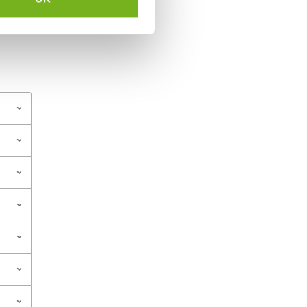
ies.
ook