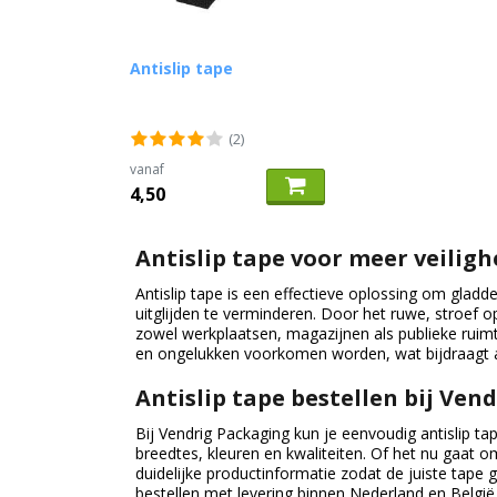
Antislip tape
(2)
vanaf
4,50
Antislip tape voor meer veilig
Antislip tape is een effectieve oplossing om gladd
uitglijden te verminderen. Door het ruwe, stroef op
zowel werkplaatsen, magazijnen als publieke ruimt
en ongelukken voorkomen worden, wat bijdraagt 
Antislip tape bestellen bij Ven
Bij Vendrig Packaging kun je eenvoudig antislip tap
breedtes, kleuren en kwaliteiten. Of het nu gaat o
duidelijke productinformatie zodat de juiste tape 
bestellen met levering binnen Nederland en België