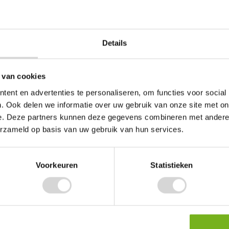
 de tape goed aan zodat de lijmlaag stevig hecht en de antislip werki
lip tape?
Details
p uitglijden en vallen te verkleinen, vooral op gladde vloeren of trede
rengen zonder gereedschap. Hierdoor is het een effectieve oplossing 
 van cookies
ent en advertenties te personaliseren, om functies voor social
. Ook delen we informatie over uw gebruik van onze site met on
ieren die risico’s willen verminderen in huis of garage, maar ook voor
e. Deze partners kunnen deze gegevens combineren met andere i
ip op gladde vloeren belangrijk is voor de veiligheid van medewerkers
erzameld op basis van uw gebruik van hun services.
ig Packaging!
e veiligheid op gladde oppervlakken te verbeteren? Bij Vendrig Pack
Voorkeuren
Statistieken
or verschillende toepassingen. Antislip tape heeft een ruw oppervlak d
e verminderen. De tape is ideaal voor gebruik op traptreden, hellingen,
ndere plekken waar extra grip gewenst is. Dankzij de sterke kleeflaa
llende ondergronden.
adde oppervlakken wilt voorzien van extra grip of een praktische oplo
kaging vind je altijd een passende oplossing. Antislip tape is geschik