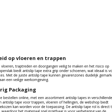
heid op vloeren en trappen
e vloeren, traptreden en doorgangen veilig te maken en het risico op
pervlak biedt antislip tape extra grip onder schoenen, wat ideaal is v
es. Met de juiste antislip tape kunnen gevarenzones duidelijk gemar
aan een veilige werkomgeving.
drig Packaging
e bestellen online, met een assortiment antislip tapes in verschillend
m antislip tape voor trappen, vloeren of hellingen, de webshop biedt
gekozen kan worden voor de toepassing. De antislip tape rol is direct 
, waardoor het materiaal snel inzetbaar is voor verbetering van de