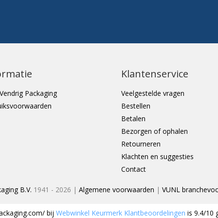
ormatie
Klantenservice
Vendrig Packaging
Veelgestelde vragen
uiksvoorwaarden
Bestellen
Betalen
Bezorgen of ophalen
Retourneren
Klachten en suggesties
Contact
aging B.V.
1941 - 2026 |
Algemene voorwaarden
|
VUNL branchevo
ackaging.com/
bij
Webwinkel Keurmerk Klantbeoordelingen
is
9.4
/
10
g