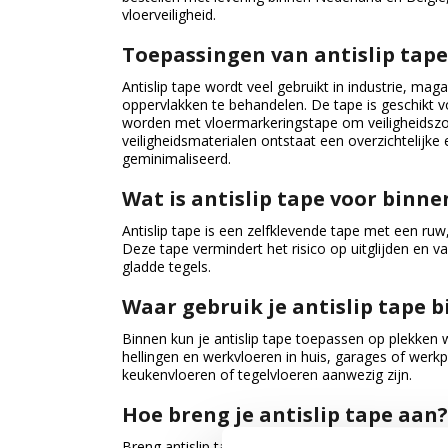
vloerveiligheid.
Toepassingen van antislip tape
Antislip tape wordt veel gebruikt in industrie, mag
oppervlakken te behandelen. De tape is geschikt 
worden met vloermarkeringstape om veiligheidszon
veiligheidsmaterialen ontstaat een overzichtelijke e
geminimaliseerd.
Wat is antislip tape voor binne
Antislip tape is een zelfklevende tape met een ruw
Deze tape vermindert het risico op uitglijden en va
gladde tegels.
Waar gebruik je antislip tape 
Binnen kun je antislip tape toepassen op plekken w
hellingen en werkvloeren in huis, garages of werkp
keukenvloeren of tegelvloeren aanwezig zijn.
Hoe breng je antislip tape aan?
Breng antislip tape aan op een schoon, droog en s