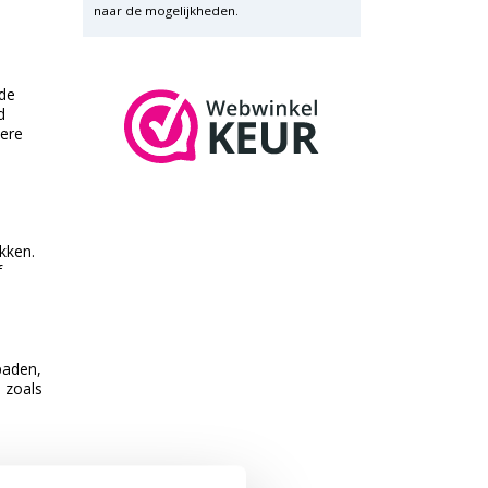
naar de mogelijkheden.
dde
d
dere
akken.
f
paden,
 zoals