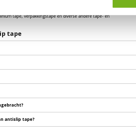
n verkrijgbaar in verschillende uitvoeringen voor uiteenlopende situat
 en snelle levering. Naast antislip tape vind je bij Vendrig Packaging 
uminium tape, verpakkingstape en diverse andere tape- en
ip tape
ngebracht?
n antislip tape?