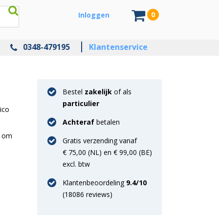
0
Inloggen
0348-479195
Klantenservice
Bestel
zakelijk
of als
particulier
ico
Achteraf
betalen
g om
Gratis verzending vanaf
€ 75,00 (NL) en € 99,00 (BE)
excl. btw
Klantenbeoordeling
9.4
/10
(
18086
reviews)