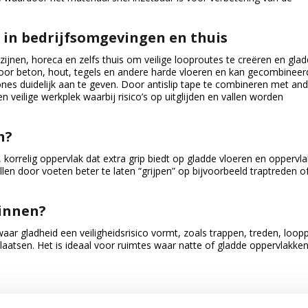
 in bedrijfsomgevingen en thuis
azijnen, horeca en zelfs thuis om veilige looproutes te creëren en gla
voor beton, hout, tegels en andere harde vloeren en kan gecombineer
es duidelijk aan te geven. Door antislip tape te combineren met an
n veilige werkplek waarbij risico’s op uitglijden en vallen worden
n?
, korrelig oppervlak dat extra grip biedt op gladde vloeren en oppervl
llen door voeten beter te laten “grijpen” op bijvoorbeeld traptreden o
binnen?
aar gladheid een veiligheidsrisico vormt, zoals trappen, treden, loop
laatsen. Het is ideaal voor ruimtes waar natte of gladde oppervlakken
tofvrij oppervlak. Verwijder de beschermlaag van de tape en plak het