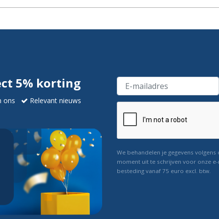
ect 5% korting
n ons
Relevant nieuws
We behandelen je gegevens volgens
moment uit te schrijven voor onze e-
besteding vanaf 75 euro excl. btw.