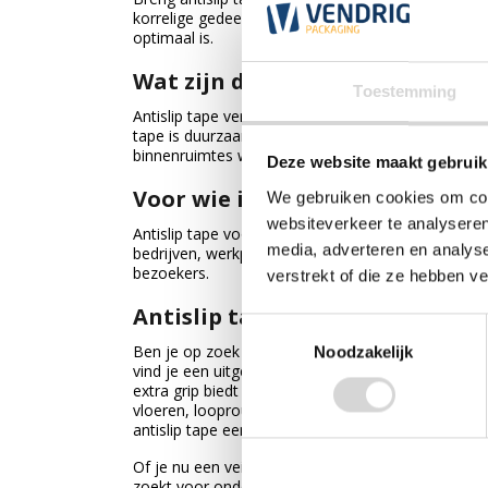
korrelige gedeelte strak op de gewenste plek. Druk
optimaal is.
Wat zijn de voordelen van antis
Toestemming
Antislip tape verhoogt de veiligheid door de kans o
tape is duurzaam, slijtvast en eenvoudig aan te b
binnenruimtes waar extra grip gewenst is.
Deze website maakt gebruik
Voor wie is deze tape geschikt?
We gebruiken cookies om cont
websiteverkeer te analyseren
Antislip tape voor binnen is geschikt voor particul
media, adverteren en analys
bedrijven, werkplaatsen en kantoren waar extra gr
bezoekers.
verstrekt of die ze hebben v
Antislip tape koop je bij Vendr
Toestemmingsselectie
Ben je op zoek naar een praktische oplossing om d
Noodzakelijk
vind je een uitgebreid assortiment antislip tape vo
extra grip biedt en helpt het risico op uitglijden t
vloeren, looproutes, werkplaatsen, magazijnen en a
antislip tape eenvoudig aan te brengen op verschi
Of je nu een veilige werkomgeving wilt creëren, gl
zoekt voor onderhoud en renovatie, bij Vendrig Pac