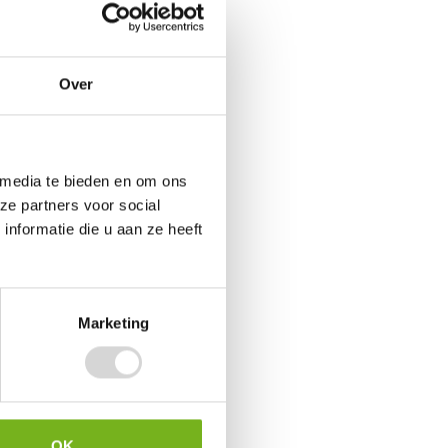
ng
Over
n. De
voor
 media te bieden en om ons
ze partners voor social
nformatie die u aan ze heeft
 en
aging
Marketing
at
g is
ssing
t voor
OK