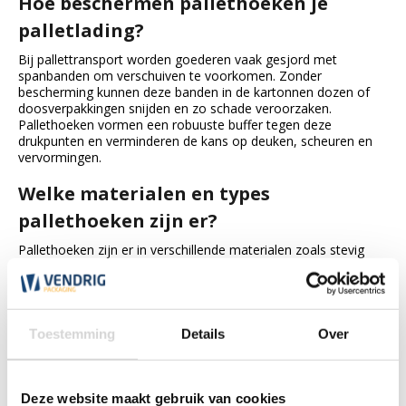
Hoe beschermen pallethoeken je
palletlading?
Bij pallettransport worden goederen vaak gesjord met
spanbanden om verschuiven te voorkomen. Zonder
bescherming kunnen deze banden in de kartonnen dozen of
doosverpakkingen snijden en zo schade veroorzaken.
Pallethoeken vormen een robuuste buffer tegen deze
drukpunten en verminderen de kans op deuken, scheuren en
vervormingen.
Welke materialen en types
pallethoeken zijn er?
Pallethoeken zijn er in verschillende materialen zoals stevig
karton en kunststof. Kartonnen hoekprofielen zoals bruine
hoekprofielen geven stabiliteit en zijn licht, terwijl kunststof
pallethoeken extra duurzaamheid bieden in zwaardere
toepassingen. Door de juiste maat en materiaal te kiezen kun
je optimale bescherming bereiken.
Toestemming
Details
Over
Waar kun je pallethoeken gebruiken
naast pallets?
Deze website maakt gebruik van cookies