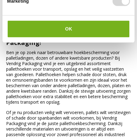
Marketing
of pallethoek beschermer, is de kans groot dat de spanband
door het karton heen snijdt. Zorg dus altijd dat je spanband
beschermers aanbrengt op de plekken waar de spanband
gespannen wordt.
OK
Pallethoeken koop je bij Vendrig
Packaging!
Ben je op zoek naar betrouwbare hoekbescherming voor
palletladingen, dozen of andere kwetsbare producten? Bij
Vendrig Packaging vind je een uitgebreid assortiment
pallethoeken voor transport, opslag en het veilig vastzetten
van goederen. Pallethoeken helpen schade door stoten, druk
en omsnoeringsbanden te voorkomen en zijn ideaal voor het
beschermen van onder andere palletladingen, dozen, platen en
andere kwetsbare randen. Dankzij de stevige uitvoering zorgen
pallethoeken voor extra stabiliteit en een betere bescherming
tijdens transport en opslag.
Of je nu producten veilig wilt vervoeren, pallets wilt verstevigen
of schade door spanbanden wilt voorkomen, bij Vendrig
Packaging vind je de juiste pallethoekbescherming. Dankzij
verschillende materialen en uitvoeringen is er altijd een
passende oplossing voor zowel professioneel als industrieel