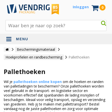
Inloggen
0
MENU
Beschermingsmateriaal
Beschermingsmateriaal
Hoekprofielen en randbescherming
Pallethoeken
Bouw- en tuinmaterialen
Inpak - en verzendmaterialen
Pallethoeken
Jute en lopers
Wil je
pallethoeken online kopen
om de hoeken en randen
van palletladingen te beschermen? Onze pallethoeken worden
Papier en karton
veel gebruikt in de transport- en logistieke sector en
voorkomen effectief dat spanbanden de lading insnijden of
Tape en stickers
beschadigen. Ideaal voor veilig transport, opslag en verzending
van goederen. Heb jij te maken met pallettransport? Bestel
Verhuismaterialen
vandaag nog de juiste pallethoeken en zorg voor optimale