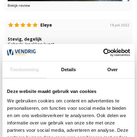
Bekijk review
Eleye
18 juli 2022
Stevig, degelijk
Gebruik: Inpakken kunst
Bekijk review
Toestemming
Details
Over
Alain
17 mei 2021
Excellent
Deze website maakt gebruik van cookies
Gebruik: Excellentprotection!
We gebruiken cookies om content en advertenties te
Bekijk review
personaliseren, om functies voor social media te bieden
en om ons websiteverkeer te analyseren. Ook delen we
informatie over uw gebruik van onze site met onze
De
21 december 2020
partners voor social media, adverteren en analyse. Deze