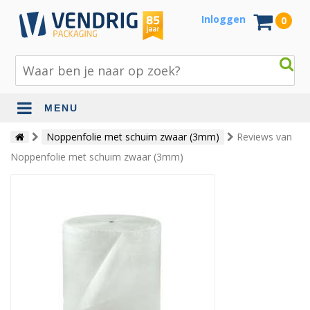
Inloggen
0
MENU
Beschermingsmateriaal
Noppenfolie met schuim zwaar (3mm)
Reviews van
Noppenfolie met schuim zwaar (3mm)
Bouw- en tuinmaterialen
Inpak - en verzendmaterialen
Jute en lopers
Papier en karton
Tape en stickers
Verhuismaterialen