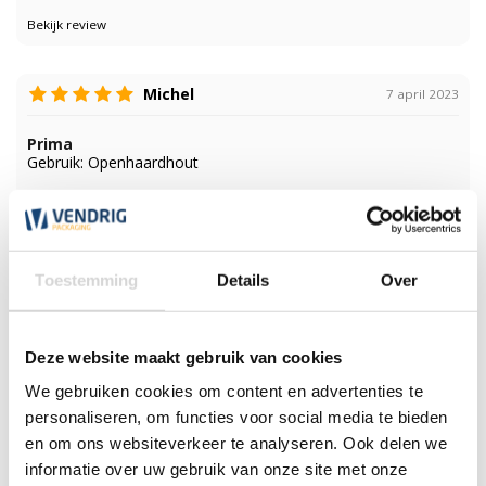
Bekijk review
Michel
7 april 2023
Prima
Gebruik: Openhaardhout
Bekijk review
Bekijk Netzakken raschel 52 x 80 cm (per 100 stuks)
Toestemming
Details
Over
Klantenservice
Deze website maakt gebruik van cookies
Wij zijn nu open tot 17:30 uur
We gebruiken cookies om content en advertenties te
personaliseren, om functies voor social media te bieden
*Magazijn heeft andere
openingstijden
.
en om ons websiteverkeer te analyseren. Ook delen we
informatie over uw gebruik van onze site met onze
0348 4791 95