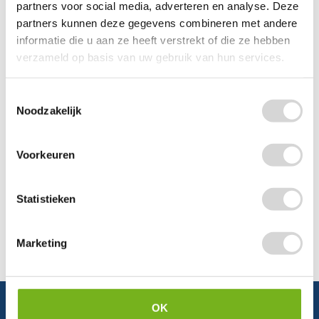
partners voor social media, adverteren en analyse. Deze
partners kunnen deze gegevens combineren met andere
Chat
informatie die u aan ze heeft verstrekt of die ze hebben
verzameld op basis van uw gebruik van hun services.
WhatsApp
0348 479195
Toestemmingsselectie
Noodzakelijk
Mailen
Offerte aanvragen
Vraag een speciale prijs op bij ons, wij
Voorkeuren
kijken naar de mogelijkheden.
Statistieken
Marketing
OK