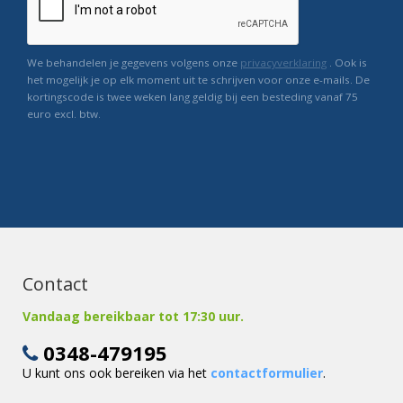
We behandelen je gegevens volgens onze
privacyverklaring
. Ook is
het mogelijk je op elk moment uit te schrijven voor onze e-mails. De
kortingscode is twee weken lang geldig bij een besteding vanaf 75
euro excl. btw.
Contact
Vandaag bereikbaar tot 17:30 uur.
0348-479195
U kunt ons ook bereiken via het
contactformulier
.