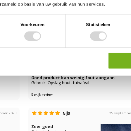
erzameld op basis van uw gebruik van hun services.
Guido
aart 2024
2 februa
ouding
Top, makkelijk, gunstige prijs. stevig, maar ka
Voorkeuren
Statistieken
scheuren…
Gebruik: Opvangen uitgegraven grond
Bekijk review
Gerard
nuari 2024
21 novembe
Goed product kan weinig fout aangaan
Gebruik: Opslag hout, tuinafval
Bekijk review
Gijs
tober 2023
25 septembe
Zeer goed