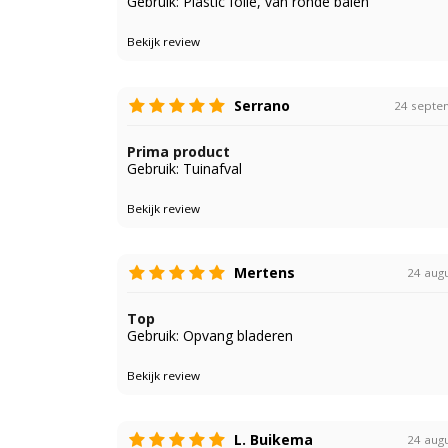
Gebruik: Plastic folie, van ronde balen
Bekijk review
Serrano
24 septe
Prima product
Gebruik: Tuinafval
Bekijk review
Mertens
24 aug
Top
Gebruik: Opvang bladeren
Bekijk review
L. Buikema
24 aug