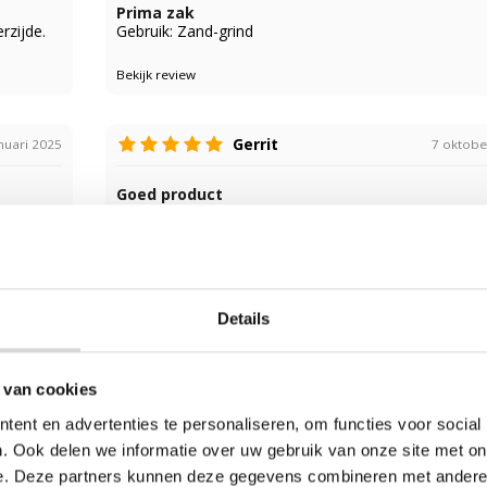
Prima zak
rzijde.
Gebruik: Zand-grind
Bekijk review
Gerrit
nuari 2025
7 oktobe
Goed product
atsen
Gebruik: Bouwafval
Bekijk review
Details
André
mber 2024
5 ju
 van cookies
Prima
Gebruik: Zand
ent en advertenties te personaliseren, om functies voor social
. Ook delen we informatie over uw gebruik van onze site met on
Bekijk review
e. Deze partners kunnen deze gegevens combineren met andere i