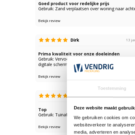
Goed product voor redelijke prijs
Gebruik: Zand verplaatsen over woning naar achte
Bekijk review
Dirk
13 ja
Prima kwaliteit voor onze doeleinden
Gebruik: Vervoeren en afvoeren van grond bij pla
digitale schermen
Bekijk review
Toestemming
Koen
7 septe
Deze website maakt gebruik
Top
Gebruik: Tuinafval
We gebruiken cookies om cont
websiteverkeer te analyseren
Bekijk review
media, adverteren en analys