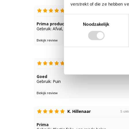
verstrekt of die ze hebben v
Gerard
19 m
Toestemmingsselectie
Prima product en goede kwaliteit prijs verh
Noodzakelijk
Gebruik: Afval, hout en stenen afvoeren
Bekijk review
Henri
23 ja
Goed
Gebruik: Puin
Bekijk review
K. Hillenaar
5 ok
Prima