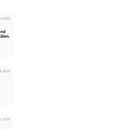
i 2025
and
llen.
il 2025
t 2025