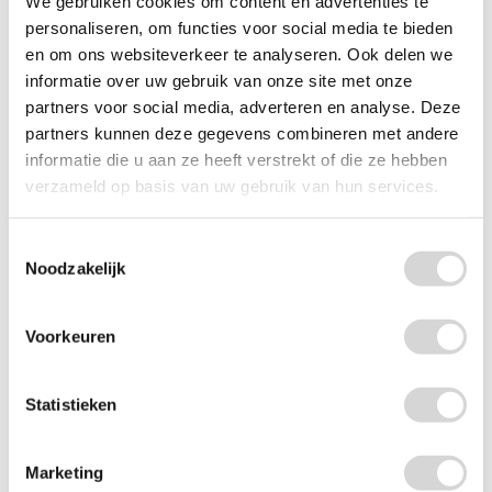
We gebruiken cookies om content en advertenties te
Prima
Gebruik: Thuis klussen
personaliseren, om functies voor social media te bieden
en om ons websiteverkeer te analyseren. Ook delen we
Bekijk review
informatie over uw gebruik van onze site met onze
partners voor social media, adverteren en analyse. Deze
partners kunnen deze gegevens combineren met andere
Sandra
3 november 2024
informatie die u aan ze heeft verstrekt of die ze hebben
verzameld op basis van uw gebruik van hun services.
Geweldig! prijzig maar beschermt heel goed
Gebruik: Afdekken woonkamer ivm feestje
Toestemmingsselectie
Bekijk review
Noodzakelijk
Bob
22 juli 2024
Voorkeuren
Goede werking maar wel prijzig
Gebruik: Trap afdekken
Statistieken
Bekijk review
Marketing