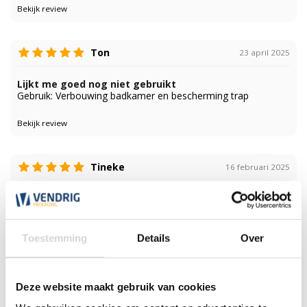
Bekijk review
Ton
23 april 2025
Lijkt me goed nog niet gebruikt
Gebruik: Verbouwing badkamer en bescherming trap
Bekijk review
Tineke
16 februari 2025
Nog niet gebruikt
Gebruik: Als afscherming vloer bij n feestje
Toestemming
Details
Over
Bekijk review
Hans
14 februari 2025
Deze website maakt gebruik van cookies