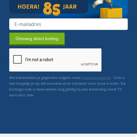
Ontvang direct korting
We behandelen je gegevens volgens onze
privacyverklaring
. Ook is
het mogelijk je op elk moment uit te schrijven voor onze e-mails. De
kortingscode is twee weken lang geldig bij een besteding vanaf 75
euro excl. btw.