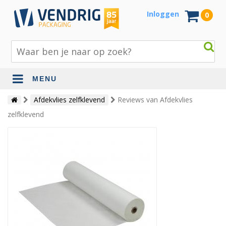
Inloggen
0
MENU
Beschermingsmateriaal
Afdekvlies zelfklevend
Reviews van Afdekvlies
zelfklevend
Bouw- en tuinmaterialen
Inpak - en verzendmaterialen
Jute en lopers
Papier en karton
Tape en stickers
Verhuismaterialen