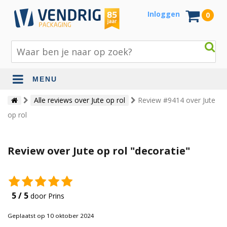
Inloggen
0
MENU
Beschermingsmateriaal
Alle reviews over Jute op rol
Review #9414 over Jute
op rol
Bouw- en tuinmaterialen
Inpak - en verzendmaterialen
Review over Jute op rol "decoratie"
Jute en lopers
Papier en karton
5 / 5
door Prins
Tape en stickers
Geplaatst op 10 oktober 2024
Verhuismaterialen