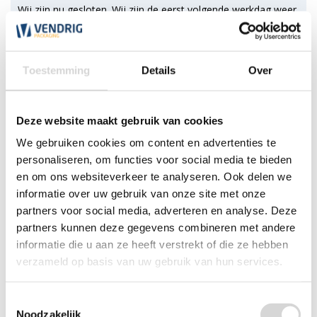
Wij zijn nu gesloten. Wij zijn de eerst volgende werkdag weer
open tussen 7:30 en 17:30 uur.
*Magazijn heeft andere
openingstijden
.
Toestemming
Details
Over
0348 4791 95
Deze website maakt gebruik van cookies
Chat
We gebruiken cookies om content en advertenties te
personaliseren, om functies voor social media te bieden
WhatsApp
0348 479195
en om ons websiteverkeer te analyseren. Ook delen we
informatie over uw gebruik van onze site met onze
Mailen
partners voor social media, adverteren en analyse. Deze
partners kunnen deze gegevens combineren met andere
Offerte aanvragen
informatie die u aan ze heeft verstrekt of die ze hebben
Vraag een speciale prijs op bij ons, wij
verzameld op basis van uw gebruik van hun services.
kijken naar de mogelijkheden.
Toestemmingsselectie
Noodzakelijk