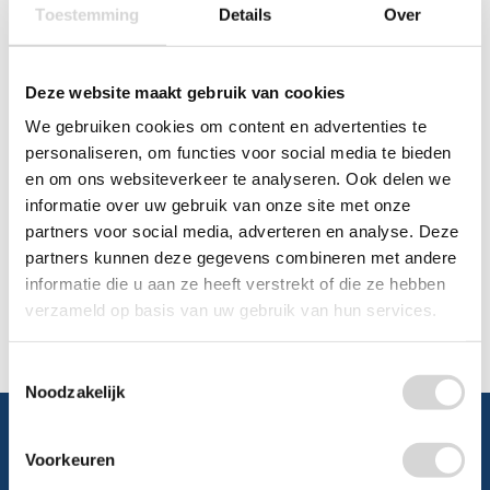
Toestemming
Details
Over
Chat
WhatsApp
0348 479195
Deze website maakt gebruik van cookies
We gebruiken cookies om content en advertenties te
Mailen
personaliseren, om functies voor social media te bieden
en om ons websiteverkeer te analyseren. Ook delen we
Offerte aanvragen
Vraag een speciale prijs op bij ons, wij
informatie over uw gebruik van onze site met onze
kijken naar de mogelijkheden.
partners voor social media, adverteren en analyse. Deze
partners kunnen deze gegevens combineren met andere
informatie die u aan ze heeft verstrekt of die ze hebben
verzameld op basis van uw gebruik van hun services.
Toestemmingsselectie
Noodzakelijk
Voorkeuren