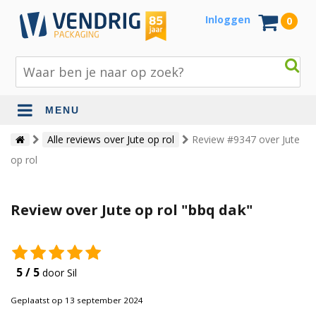
Inloggen
0
MENU
Beschermingsmateriaal
Alle reviews over Jute op rol
Review #9347 over Jute
op rol
Bouw- en tuinmaterialen
Inpak - en verzendmaterialen
Review over Jute op rol "bbq dak"
Jute en lopers
Papier en karton
5 / 5
door Sil
Tape en stickers
Geplaatst op 13 september 2024
Verhuismaterialen