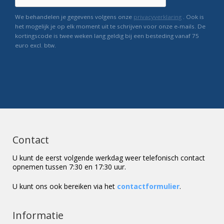
We behandelen je gegevens volgens onze
privacyverklaring
. Ook is
het mogelijk je op elk moment uit te schrijven voor onze e-mails. De
kortingscode is twee weken lang geldig bij een besteding vanaf 75
euro excl. btw.
Contact
U kunt de eerst volgende werkdag weer telefonisch contact
opnemen tussen 7:30 en 17:30 uur.
U kunt ons ook bereiken via het
contactformulier
.
Informatie