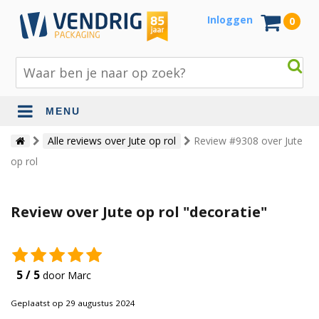
Inloggen
0
MENU
Beschermingsmateriaal
Alle reviews over Jute op rol
Review #9308 over Jute
op rol
Bouw- en tuinmaterialen
Inpak - en verzendmaterialen
Review over Jute op rol "decoratie"
Jute en lopers
Papier en karton
5 / 5
door Marc
Tape en stickers
Geplaatst op 29 augustus 2024
Verhuismaterialen