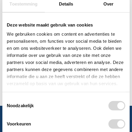
Toestemming
Details
Over
Chat
WhatsApp
0348 479195
Deze website maakt gebruik van cookies
We gebruiken cookies om content en advertenties te
Mailen
personaliseren, om functies voor social media te bieden
en om ons websiteverkeer te analyseren. Ook delen we
Offerte aanvragen
Vraag een speciale prijs op bij ons, wij
informatie over uw gebruik van onze site met onze
kijken naar de mogelijkheden.
partners voor social media, adverteren en analyse. Deze
partners kunnen deze gegevens combineren met andere
informatie die u aan ze heeft verstrekt of die ze hebben
verzameld op basis van uw gebruik van hun services.
Toestemmingsselectie
Noodzakelijk
Voorkeuren