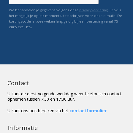
We behandelen je gegevens volgens onze
privacyverklaring
. Ook is
het mogelijk je op elk moment uit te schrijven voor onze e-mails. De
kortingscode is twee weken lang geldig bij een besteding vanaf 75
euro excl. btw.
Contact
U kunt de eerst volgende werkdag weer telefonisch contact
opnemen tussen 7:30 en 17:30 uur.
U kunt ons ook bereiken via het
contactformulier
.
Informatie