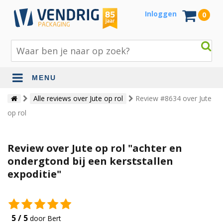
Inloggen
0
MENU
Beschermingsmateriaal
Alle reviews over Jute op rol
Review #8634 over Jute
op rol
Bouw- en tuinmaterialen
Inpak - en verzendmaterialen
Review over Jute op rol "achter en
Jute en lopers
ondergtond bij een kerststallen
expoditie"
Papier en karton
Tape en stickers
Verhuismaterialen
5 / 5
door Bert