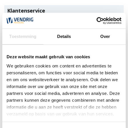
Klantenservice
Wij zijn nu open tot 17:30 uur
*Magazijn heeft andere
openingstijden
.
Toestemming
Details
Over
0348 4791 95
Deze website maakt gebruik van cookies
We gebruiken cookies om content en advertenties te
Chat
personaliseren, om functies voor social media te bieden
en om ons websiteverkeer te analyseren. Ook delen we
WhatsApp
0348 479195
informatie over uw gebruik van onze site met onze
partners voor social media, adverteren en analyse. Deze
Mailen
partners kunnen deze gegevens combineren met andere
informatie die u aan ze heeft verstrekt of die ze hebben
Offerte aanvragen
verzameld op basis van uw gebruik van hun services.
Vraag een speciale prijs op bij ons, wij
kijken naar de mogelijkheden.