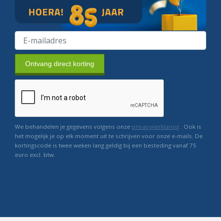
Ontvang direct korting
We behandelen je gegevens volgens onze
privacyverklaring
. Ook is
het mogelijk je op elk moment uit te schrijven voor onze e-mails. De
kortingscode is twee weken lang geldig bij een besteding vanaf 75
euro excl. btw.