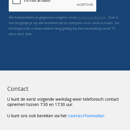
We behandelen je gegevens volgens onze
privacyverklaring
. Ook is
het mogelijk je op elk moment uit te schrijven voor onze e-mails. De
kortingscode is twee weken lang geldig bij een besteding vanaf 75
euro excl. btw.
Contact
U kunt de eerst volgende werkdag weer telefonisch contact
opnemen tussen 7:30 en 17:30 uur.
U kunt ons ook bereiken via het
contactformulier
.