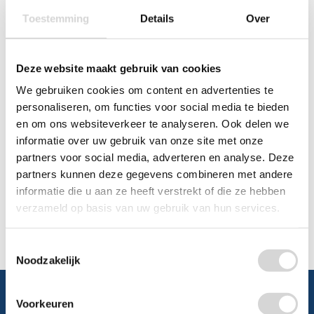
Toestemming
Details
Over
Chat
WhatsApp
0348 479195
Deze website maakt gebruik van cookies
We gebruiken cookies om content en advertenties te
Mailen
personaliseren, om functies voor social media te bieden
en om ons websiteverkeer te analyseren. Ook delen we
Offerte aanvragen
informatie over uw gebruik van onze site met onze
Vraag een speciale prijs op bij ons, wij
partners voor social media, adverteren en analyse. Deze
kijken naar de mogelijkheden.
partners kunnen deze gegevens combineren met andere
informatie die u aan ze heeft verstrekt of die ze hebben
verzameld op basis van uw gebruik van hun services.
Toestemmingsselectie
Noodzakelijk
Voorkeuren