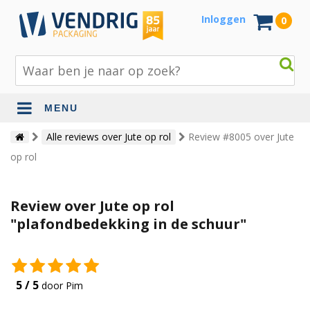
Inloggen
0
MENU
Beschermingsmateriaal
Alle reviews over Jute op rol
Review #8005 over Jute
op rol
Bouw- en tuinmaterialen
Inpak - en verzendmaterialen
Review over Jute op rol
Jute en lopers
"plafondbedekking in de schuur"
Papier en karton
Tape en stickers
5 / 5
door Pim
Verhuismaterialen