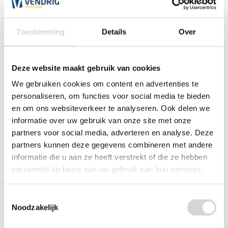
0348 4791 95
Toestemming
Details
Over
Chat
Deze website maakt gebruik van cookies
We gebruiken cookies om content en advertenties te
WhatsApp
0348 479195
personaliseren, om functies voor social media te bieden
en om ons websiteverkeer te analyseren. Ook delen we
Mailen
informatie over uw gebruik van onze site met onze
partners voor social media, adverteren en analyse. Deze
Offerte aanvragen
Vraag een speciale prijs op bij ons, wij
partners kunnen deze gegevens combineren met andere
kijken naar de mogelijkheden.
informatie die u aan ze heeft verstrekt of die ze hebben
verzameld op basis van uw gebruik van hun services.
Toestemmingsselectie
Noodzakelijk