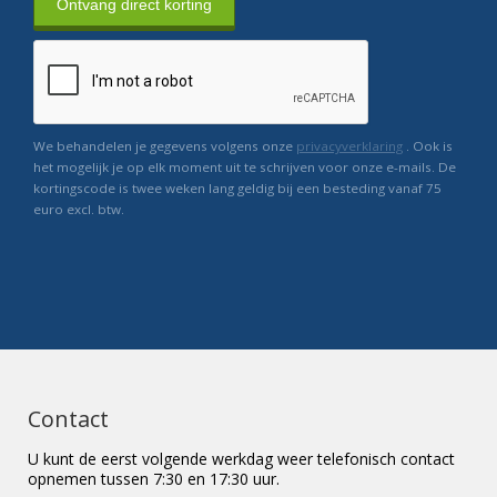
Ontvang direct korting
We behandelen je gegevens volgens onze
privacyverklaring
. Ook is
het mogelijk je op elk moment uit te schrijven voor onze e-mails. De
kortingscode is twee weken lang geldig bij een besteding vanaf 75
euro excl. btw.
Contact
U kunt de eerst volgende werkdag weer telefonisch contact
opnemen tussen 7:30 en 17:30 uur.