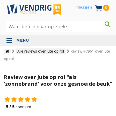
Inloggen
0
MENU
Beschermingsmateriaal
Alle reviews over Jute op rol
Review #7961 over Jute
op rol
Bouw- en tuinmaterialen
Inpak - en verzendmaterialen
Review over Jute op rol "als
Jute en lopers
'zonnebrand' voor onze gesnoeide beuk"
Papier en karton
Tape en stickers
5 / 5
door Tim
Verhuismaterialen