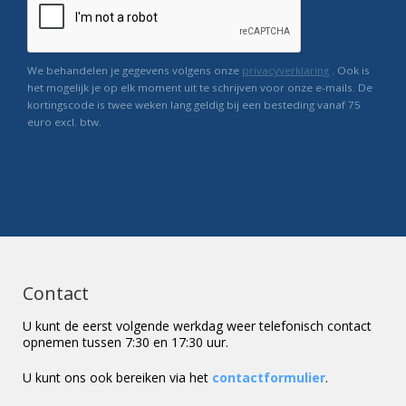
We behandelen je gegevens volgens onze
privacyverklaring
. Ook is
het mogelijk je op elk moment uit te schrijven voor onze e-mails. De
kortingscode is twee weken lang geldig bij een besteding vanaf 75
euro excl. btw.
Contact
U kunt de eerst volgende werkdag weer telefonisch contact
opnemen tussen 7:30 en 17:30 uur.
U kunt ons ook bereiken via het
contactformulier
.