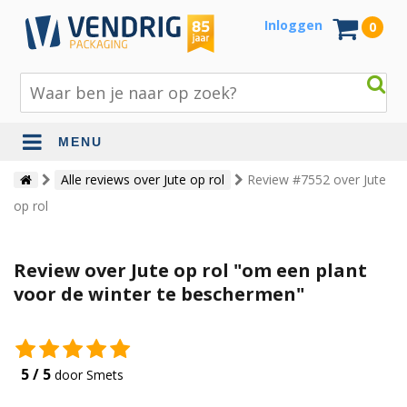
Inloggen
0
MENU
Beschermingsmateriaal
Alle reviews over Jute op rol
Review #7552 over Jute
op rol
Bouw- en tuinmaterialen
Inpak - en verzendmaterialen
Review over Jute op rol "om een plant
Jute en lopers
voor de winter te beschermen"
Papier en karton
Tape en stickers
5 / 5
door Smets
Verhuismaterialen