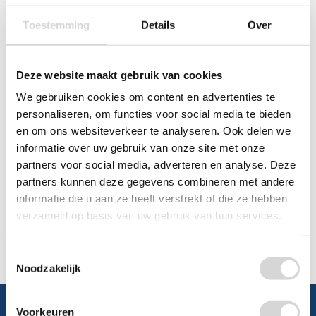
0348 4791 95
Toestemming
Details
Over
Chat
Deze website maakt gebruik van cookies
WhatsApp
0348 479195
We gebruiken cookies om content en advertenties te
personaliseren, om functies voor social media te bieden
Mailen
en om ons websiteverkeer te analyseren. Ook delen we
informatie over uw gebruik van onze site met onze
Offerte aanvragen
Vraag een speciale prijs op bij ons, wij
partners voor social media, adverteren en analyse. Deze
kijken naar de mogelijkheden.
partners kunnen deze gegevens combineren met andere
informatie die u aan ze heeft verstrekt of die ze hebben
verzameld op basis van uw gebruik van hun services.
Toestemmingsselectie
Noodzakelijk
Voorkeuren