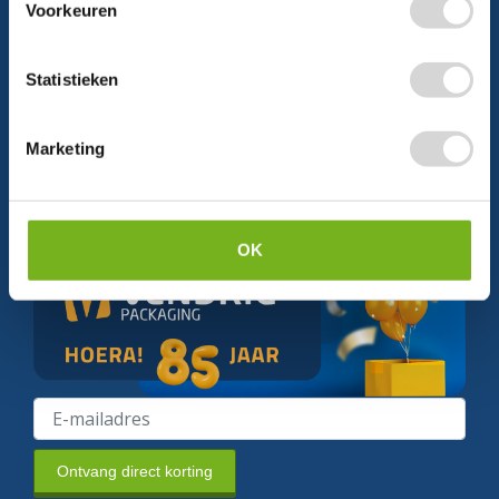
Voorkeuren
Statistieken
Schrijf je in en ontvang direct
5% korting
Marketing
Persoonlijke korting
Krijg af en toe mails van ons
Relevant nieuws
OK
Ontvang direct korting