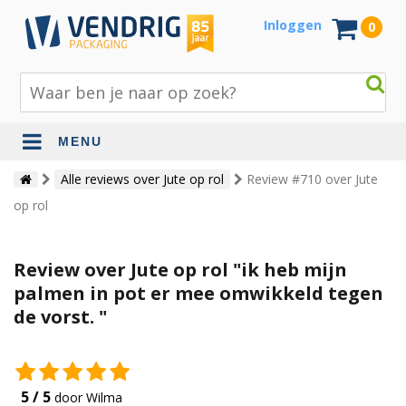
Inloggen
0
MENU
Beschermingsmateriaal
Alle reviews over Jute op rol
Review #710 over Jute
op rol
Bouw- en tuinmaterialen
Inpak - en verzendmaterialen
Review over Jute op rol "ik heb mijn
Jute en lopers
palmen in pot er mee omwikkeld tegen
de vorst. "
Papier en karton
Tape en stickers
Verhuismaterialen
5 / 5
door Wilma