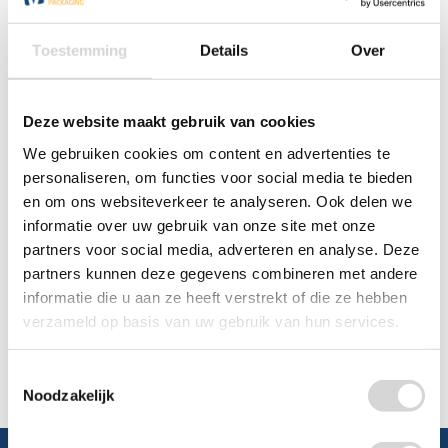
0348 4791 95
Toestemming
Details
Over
Chat
Deze website maakt gebruik van cookies
WhatsApp
0348 479195
We gebruiken cookies om content en advertenties te
personaliseren, om functies voor social media te bieden
Mailen
en om ons websiteverkeer te analyseren. Ook delen we
informatie over uw gebruik van onze site met onze
Offerte aanvragen
Vraag een speciale prijs op bij ons, wij
partners voor social media, adverteren en analyse. Deze
kijken naar de mogelijkheden.
partners kunnen deze gegevens combineren met andere
informatie die u aan ze heeft verstrekt of die ze hebben
verzameld op basis van uw gebruik van hun services.
Toestemmingsselectie
Noodzakelijk