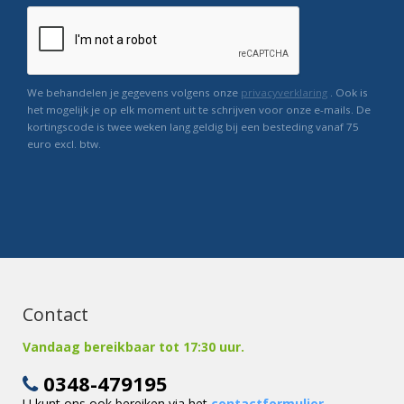
We behandelen je gegevens volgens onze
privacyverklaring
. Ook is
het mogelijk je op elk moment uit te schrijven voor onze e-mails. De
kortingscode is twee weken lang geldig bij een besteding vanaf 75
euro excl. btw.
Contact
Vandaag bereikbaar tot 17:30 uur.
0348-479195
U kunt ons ook bereiken via het
contactformulier
.