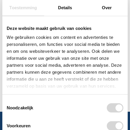
Toestemming
Details
Over
Chat
WhatsApp
0348 479195
Deze website maakt gebruik van cookies
We gebruiken cookies om content en advertenties te
Mailen
personaliseren, om functies voor social media te bieden
en om ons websiteverkeer te analyseren. Ook delen we
Offerte aanvragen
informatie over uw gebruik van onze site met onze
Vraag een speciale prijs op bij ons, wij
partners voor social media, adverteren en analyse. Deze
kijken naar de mogelijkheden.
partners kunnen deze gegevens combineren met andere
informatie die u aan ze heeft verstrekt of die ze hebben
verzameld op basis van uw gebruik van hun services.
Toestemmingsselectie
Noodzakelijk
Voorkeuren