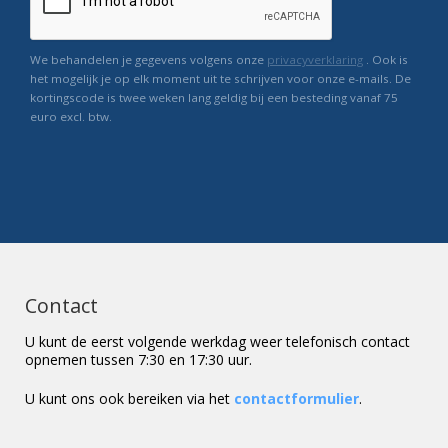
We behandelen je gegevens volgens onze
privacyverklaring
. Ook is
het mogelijk je op elk moment uit te schrijven voor onze e-mails. De
kortingscode is twee weken lang geldig bij een besteding vanaf 75
euro excl. btw.
Contact
U kunt de eerst volgende werkdag weer telefonisch contact
opnemen tussen 7:30 en 17:30 uur.
U kunt ons ook bereiken via het
contactformulier
.