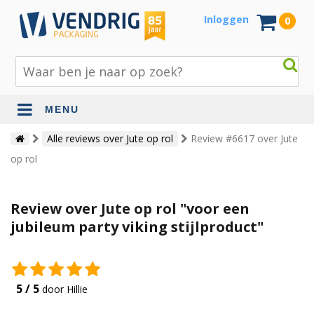
Inloggen
0
MENU
Beschermingsmateriaal
Alle reviews over Jute op rol
Review #6617 over Jute
op rol
Bouw- en tuinmaterialen
Inpak - en verzendmaterialen
Review over Jute op rol "voor een
Jute en lopers
jubileum party viking stijlproduct"
Papier en karton
Tape en stickers
5 / 5
door Hillie
Verhuismaterialen