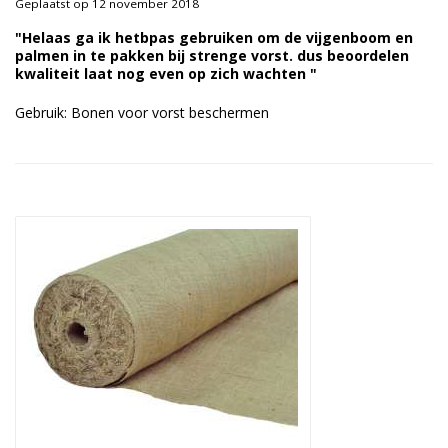
Geplaatst op 12 november 2018
Duurzame verpakkingen
"Helaas ga ik hetbpas gebruiken om de vijgenboom en
palmen in te pakken bij strenge vorst. dus beoordelen
Bedrukte verpakkingen
kwaliteit laat nog even op zich wachten "
Gebruik: Bonen voor vorst beschermen