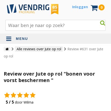
Inloggen
0
MENU
Beschermingsmateriaal
Alle reviews over Jute op rol
Review #631 over Jute
op rol
Bouw- en tuinmaterialen
Inpak - en verzendmaterialen
Review over Jute op rol "bonen voor
Jute en lopers
vorst beschermen "
Papier en karton
Tape en stickers
5 / 5
door Wilma
Verhuismaterialen