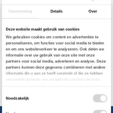
0348 4791 95
Toestemming
Details
Over
Chat
Deze website maakt gebruik van cookies
WhatsApp
0348 479195
We gebruiken cookies om content en advertenties te
personaliseren, om functies voor social media te bieden
Mailen
en om ons websiteverkeer te analyseren. Ook delen we
informatie over uw gebruik van onze site met onze
Offerte aanvragen
Vraag een speciale prijs op bij ons, wij
partners voor social media, adverteren en analyse. Deze
kijken naar de mogelijkheden.
partners kunnen deze gegevens combineren met andere
informatie die u aan ze heeft verstrekt of die ze hebben
verzameld op basis van uw gebruik van hun services.
Toestemmingsselectie
Noodzakelijk