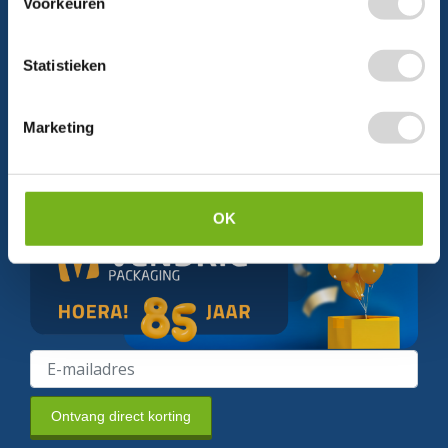
Voorkeuren
Statistieken
Schrijf je in en ontvang direct
5% korting
Marketing
Persoonlijke korting
Krijg af en toe mails van ons
Relevant nieuws
OK
Ontvang direct korting