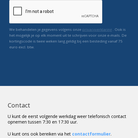
We behandelen je gegevens volgens onze
privacyverklaring
. Ook is
het mogelijk je op elk moment uit te schrijven voor onze e-mails. De
kortingscode is twee weken lang geldig bij een besteding vanaf 75
euro excl. btw.
Contact
U kunt de eerst volgende werkdag weer telefonisch contact
opnemen tussen 7:30 en 17:30 uur.
U kunt ons ook bereiken via het
contactformulier
.