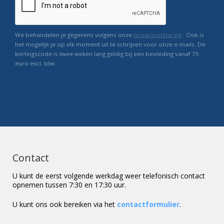
We behandelen je gegevens volgens onze
privacyverklaring
. Ook is
het mogelijk je op elk moment uit te schrijven voor onze e-mails. De
kortingscode is twee weken lang geldig bij een besteding vanaf 75
euro excl. btw.
Contact
U kunt de eerst volgende werkdag weer telefonisch contact
opnemen tussen 7:30 en 17:30 uur.
U kunt ons ook bereiken via het
contactformulier
.