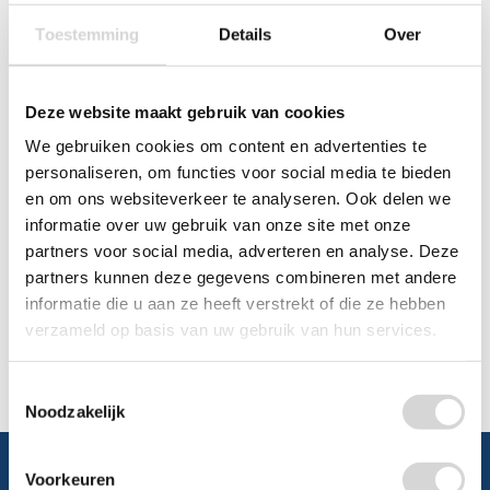
Toestemming
Details
Over
Chat
Deze website maakt gebruik van cookies
WhatsApp
0348 479195
We gebruiken cookies om content en advertenties te
Mailen
personaliseren, om functies voor social media te bieden
en om ons websiteverkeer te analyseren. Ook delen we
informatie over uw gebruik van onze site met onze
Offerte aanvragen
Vraag een speciale prijs op bij ons, wij
partners voor social media, adverteren en analyse. Deze
kijken naar de mogelijkheden.
partners kunnen deze gegevens combineren met andere
informatie die u aan ze heeft verstrekt of die ze hebben
verzameld op basis van uw gebruik van hun services.
Toestemmingsselectie
Noodzakelijk
Voorkeuren