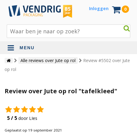
Inloggen
0
MENU
Beschermingsmateriaal
Alle reviews over Jute op rol
Review #5502 over Jute
op rol
Bouw- en tuinmaterialen
Inpak - en verzendmaterialen
Review over Jute op rol "tafelkleed"
Jute en lopers
Papier en karton
5 / 5
door LIes
Tape en stickers
Geplaatst op 19 september 2021
Verhuismaterialen