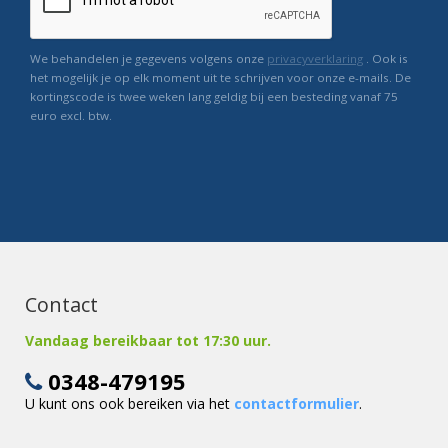
We behandelen je gegevens volgens onze
privacyverklaring
. Ook is
het mogelijk je op elk moment uit te schrijven voor onze e-mails. De
kortingscode is twee weken lang geldig bij een besteding vanaf 75
euro excl. btw.
Contact
Vandaag bereikbaar tot 17:30 uur.
0348-479195
U kunt ons ook bereiken via het
contactformulier
.