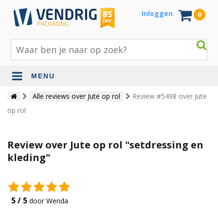
Inloggen
0
MENU
Beschermingsmateriaal
Alle reviews over Jute op rol
Review #5498 over Jute
op rol
Bouw- en tuinmaterialen
Inpak - en verzendmaterialen
Review over Jute op rol "setdressing en
Jute en lopers
kleding"
Papier en karton
Tape en stickers
5 / 5
door Wenda
Verhuismaterialen