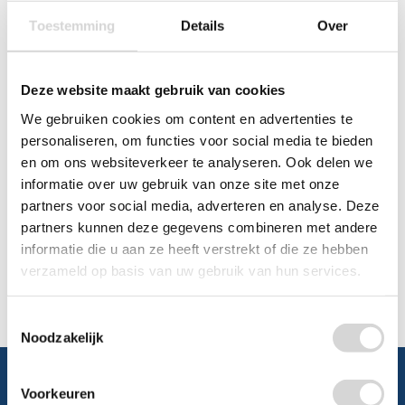
Toestemming
Details
Over
Chat
WhatsApp
0348 479195
Deze website maakt gebruik van cookies
We gebruiken cookies om content en advertenties te
Mailen
personaliseren, om functies voor social media te bieden
en om ons websiteverkeer te analyseren. Ook delen we
Offerte aanvragen
Vraag een speciale prijs op bij ons, wij
informatie over uw gebruik van onze site met onze
kijken naar de mogelijkheden.
partners voor social media, adverteren en analyse. Deze
partners kunnen deze gegevens combineren met andere
informatie die u aan ze heeft verstrekt of die ze hebben
verzameld op basis van uw gebruik van hun services.
Toestemmingsselectie
Noodzakelijk
Voorkeuren