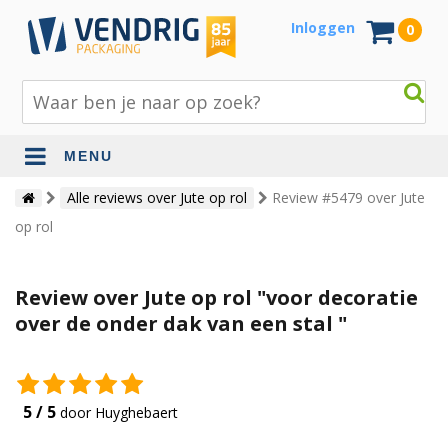
Inloggen
0
MENU
Beschermingsmateriaal
Alle reviews over Jute op rol
Review #5479 over Jute
op rol
Bouw- en tuinmaterialen
Inpak - en verzendmaterialen
Review over Jute op rol "voor decoratie
Jute en lopers
over de onder dak van een stal "
Papier en karton
Tape en stickers
5 / 5
door Huyghebaert
Verhuismaterialen