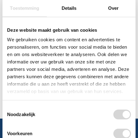
Toestemming
Details
Over
Chat
WhatsApp
0348 479195
Deze website maakt gebruik van cookies
We gebruiken cookies om content en advertenties te
Mailen
personaliseren, om functies voor social media te bieden
en om ons websiteverkeer te analyseren. Ook delen we
Offerte aanvragen
informatie over uw gebruik van onze site met onze
Vraag een speciale prijs op bij ons, wij
partners voor social media, adverteren en analyse. Deze
kijken naar de mogelijkheden.
partners kunnen deze gegevens combineren met andere
informatie die u aan ze heeft verstrekt of die ze hebben
verzameld op basis van uw gebruik van hun services.
Toestemmingsselectie
Noodzakelijk
Voorkeuren