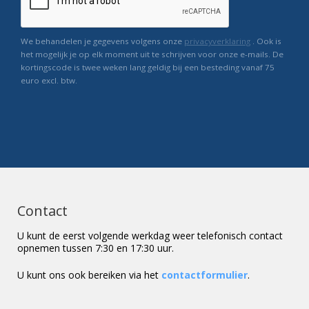
We behandelen je gegevens volgens onze
privacyverklaring
. Ook is
het mogelijk je op elk moment uit te schrijven voor onze e-mails. De
kortingscode is twee weken lang geldig bij een besteding vanaf 75
euro excl. btw.
Contact
U kunt de eerst volgende werkdag weer telefonisch contact
opnemen tussen 7:30 en 17:30 uur.
U kunt ons ook bereiken via het
contactformulier
.