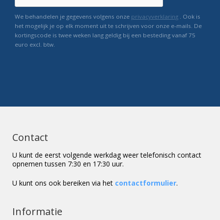
We behandelen je gegevens volgens onze
privacyverklaring
. Ook is
het mogelijk je op elk moment uit te schrijven voor onze e-mails. De
kortingscode is twee weken lang geldig bij een besteding vanaf 75
euro excl. btw.
Contact
U kunt de eerst volgende werkdag weer telefonisch contact
opnemen tussen 7:30 en 17:30 uur.
U kunt ons ook bereiken via het
contactformulier
.
Informatie