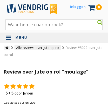
Inloggen
0
MENU
Beschermingsmateriaal
Alle reviews over Jute op rol
Review #5029 over Jute
op rol
Bouw- en tuinmaterialen
Inpak - en verzendmaterialen
Review over Jute op rol "moulage"
Jute en lopers
Papier en karton
5 / 5
door Jeroen
Tape en stickers
Geplaatst op 2 juni 2021
Verhuismaterialen