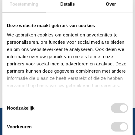
Toestemming
Details
Over
Chat
WhatsApp
0348 479195
Deze website maakt gebruik van cookies
We gebruiken cookies om content en advertenties te
Mailen
personaliseren, om functies voor social media te bieden
en om ons websiteverkeer te analyseren. Ook delen we
Offerte aanvragen
Vraag een speciale prijs op bij ons, wij
informatie over uw gebruik van onze site met onze
kijken naar de mogelijkheden.
partners voor social media, adverteren en analyse. Deze
partners kunnen deze gegevens combineren met andere
informatie die u aan ze heeft verstrekt of die ze hebben
verzameld op basis van uw gebruik van hun services.
Toestemmingsselectie
Noodzakelijk
Voorkeuren