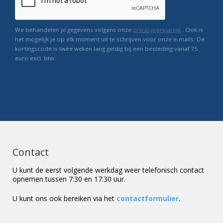
We behandelen je gegevens volgens onze
privacyverklaring
. Ook is
het mogelijk je op elk moment uit te schrijven voor onze e-mails. De
kortingscode is twee weken lang geldig bij een besteding vanaf 75
euro excl. btw.
Contact
U kunt de eerst volgende werkdag weer telefonisch contact
opnemen tussen 7:30 en 17:30 uur.
U kunt ons ook bereiken via het
contactformulier
.