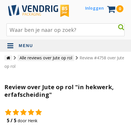
Inloggen
0
MENU
Beschermingsmateriaal
Alle reviews over Jute op rol
Review #4758 over Jute
op rol
Bouw- en tuinmaterialen
Inpak - en verzendmaterialen
Review over Jute op rol "in hekwerk,
Jute en lopers
erfafscheiding"
Papier en karton
Tape en stickers
5 / 5
door Henk
Verhuismaterialen