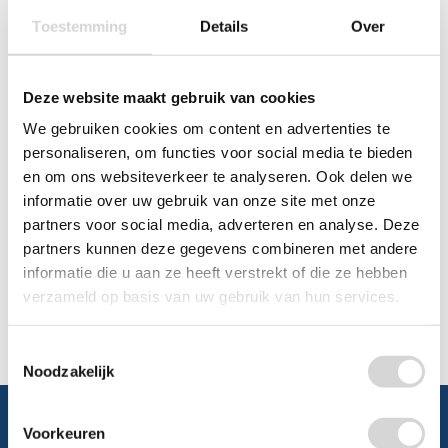
Toestemming
Details
Over
Chat
WhatsApp
0348 479195
Deze website maakt gebruik van cookies
We gebruiken cookies om content en advertenties te
Mailen
personaliseren, om functies voor social media te bieden
en om ons websiteverkeer te analyseren. Ook delen we
Offerte aanvragen
informatie over uw gebruik van onze site met onze
Vraag een speciale prijs op bij ons, wij
partners voor social media, adverteren en analyse. Deze
kijken naar de mogelijkheden.
partners kunnen deze gegevens combineren met andere
informatie die u aan ze heeft verstrekt of die ze hebben
verzameld op basis van uw gebruik van hun services.
Toestemmingsselectie
Noodzakelijk
Voorkeuren