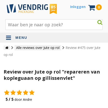
Inloggen
0
MENU
Beschermingsmateriaal
Alle reviews over Jute op rol
Review #475 over Jute
op rol
Bouw- en tuinmaterialen
Inpak - en verzendmaterialen
Review over Jute op rol "repareren van
Jute en lopers
kopleguaan op gillissenvlet"
Papier en karton
Tape en stickers
5 / 5
door Andre
Verhuismaterialen