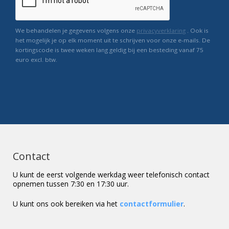
We behandelen je gegevens volgens onze
privacyverklaring
. Ook is
het mogelijk je op elk moment uit te schrijven voor onze e-mails. De
kortingscode is twee weken lang geldig bij een besteding vanaf 75
euro excl. btw.
Contact
U kunt de eerst volgende werkdag weer telefonisch contact
opnemen tussen 7:30 en 17:30 uur.
U kunt ons ook bereiken via het
contactformulier
.