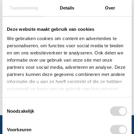
Toestemming
Details
Over
Chat
WhatsApp
0348 479195
Deze website maakt gebruik van cookies
We gebruiken cookies om content en advertenties te
Mailen
personaliseren, om functies voor social media te bieden
en om ons websiteverkeer te analyseren. Ook delen we
Offerte aanvragen
informatie over uw gebruik van onze site met onze
Vraag een speciale prijs op bij ons, wij
partners voor social media, adverteren en analyse. Deze
kijken naar de mogelijkheden.
partners kunnen deze gegevens combineren met andere
informatie die u aan ze heeft verstrekt of die ze hebben
verzameld op basis van uw gebruik van hun services.
Toestemmingsselectie
Noodzakelijk
Voorkeuren