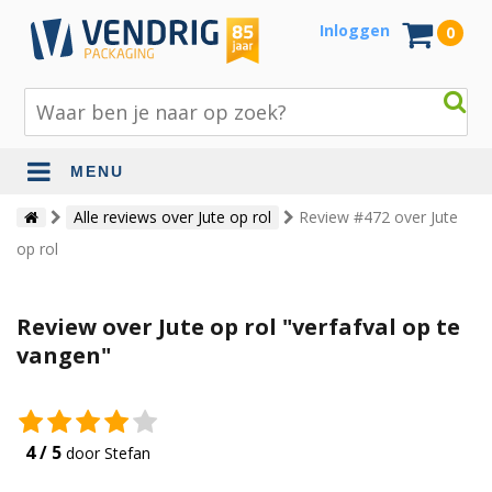
Inloggen
0
MENU
Beschermingsmateriaal
Alle reviews over Jute op rol
Review #472 over Jute
op rol
Bouw- en tuinmaterialen
Inpak - en verzendmaterialen
Review over Jute op rol "verfafval op te
Jute en lopers
vangen"
Papier en karton
Tape en stickers
4 / 5
door Stefan
Verhuismaterialen