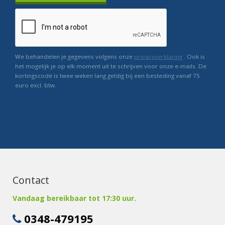
We behandelen je gegevens volgens onze
privacyverklaring
. Ook is
het mogelijk je op elk moment uit te schrijven voor onze e-mails. De
kortingscode is twee weken lang geldig bij een besteding vanaf 75
euro excl. btw.
Contact
Vandaag bereikbaar tot 17:30 uur.
0348-479195