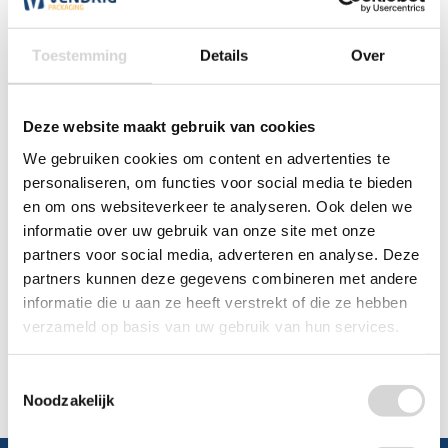
0348 4791 95
Toestemming
Details
Over
Chat
Deze website maakt gebruik van cookies
WhatsApp
0348 479195
We gebruiken cookies om content en advertenties te
personaliseren, om functies voor social media te bieden
Mailen
en om ons websiteverkeer te analyseren. Ook delen we
informatie over uw gebruik van onze site met onze
Offerte aanvragen
partners voor social media, adverteren en analyse. Deze
Vraag een speciale prijs op bij ons, wij
partners kunnen deze gegevens combineren met andere
kijken naar de mogelijkheden.
informatie die u aan ze heeft verstrekt of die ze hebben
verzameld op basis van uw gebruik van hun services.
Toestemmingsselectie
Noodzakelijk