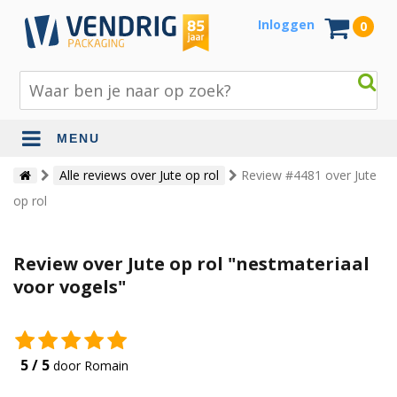
Inloggen
0
MENU
Beschermingsmateriaal
Alle reviews over Jute op rol
Review #4481 over Jute
op rol
Bouw- en tuinmaterialen
Inpak - en verzendmaterialen
Review over Jute op rol "nestmateriaal
Jute en lopers
voor vogels"
Papier en karton
Tape en stickers
5 / 5
door Romain
Verhuismaterialen