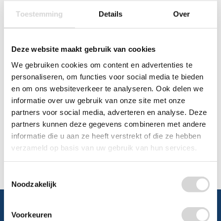
Toestemming
Details
Over
Chat
WhatsApp
0348 479195
Deze website maakt gebruik van cookies
We gebruiken cookies om content en advertenties te
Mailen
personaliseren, om functies voor social media te bieden
en om ons websiteverkeer te analyseren. Ook delen we
Offerte aanvragen
Vraag een speciale prijs op bij ons, wij
informatie over uw gebruik van onze site met onze
kijken naar de mogelijkheden.
partners voor social media, adverteren en analyse. Deze
partners kunnen deze gegevens combineren met andere
informatie die u aan ze heeft verstrekt of die ze hebben
verzameld op basis van uw gebruik van hun services.
Toestemmingsselectie
Noodzakelijk
Voorkeuren