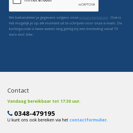
We behandelen je gegevens volgens onze
privacyverklaring
. Ook is
het mogelijk je op elk moment uit te schrijven voor onze e-mails. De
kortingscode is twee weken lang geldig bij een besteding vanaf 75
euro excl. btw.
Contact
Vandaag bereikbaar tot 17:30 uur.
0348-479195
U kunt ons ook bereiken via het
contactformulier
.