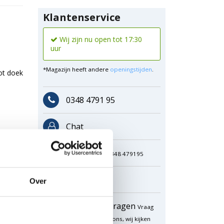
Klantenservice
Wij zijn nu open tot 17:30
uur
*Magazijn heeft andere
openingstijden
.
oot doek
0348 4791 95
Chat
WhatsApp
0348 479195
Mailen
Over
Offerte aanvragen
Vraag
een speciale prijs op bij ons, wij kijken