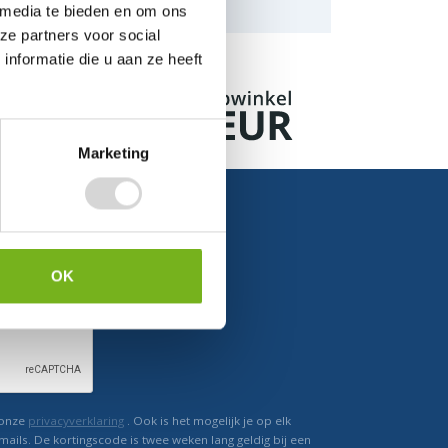
naar de mogelijkheden.
 media te bieden en om ons
ze partners voor social
nformatie die u aan ze heeft
Marketing
OK
Ontvang direct korting
 onze
privacyverklaring
. Ook is het mogelijk je op elk
mails. De kortingscode is twee weken lang geldig bij een