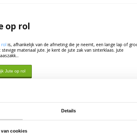
e op rol
 rol
is, afhankelijk van de afmeting die je neemt, een lange lap of gr
 stevige materiaal jute. Je kent de jute zak van sinterklaas. Jute
laaszakk...
jk Jute op rol
Details
 van cookies