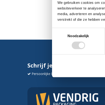
We gebruiken cookies om cont
websiteverkeer te analyseren
media, adverteren en analys
verstrekt of die ze hebben v
Toestemmingsselectie
Noodzakelijk
Schrijf je in en ontvang dir
Persoonlijke korting
Krijg af en toe mails va