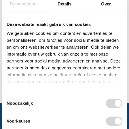
Toestemming
Details
Over
Chat
WhatsApp
0348 479195
Deze website maakt gebruik van cookies
We gebruiken cookies om content en advertenties te
Mailen
personaliseren, om functies voor social media te bieden
en om ons websiteverkeer te analyseren. Ook delen we
Offerte aanvragen
Vraag een speciale prijs op bij ons, wij
informatie over uw gebruik van onze site met onze
kijken naar de mogelijkheden.
partners voor social media, adverteren en analyse. Deze
partners kunnen deze gegevens combineren met andere
informatie die u aan ze heeft verstrekt of die ze hebben
verzameld op basis van uw gebruik van hun services.
Toestemmingsselectie
Noodzakelijk
Voorkeuren