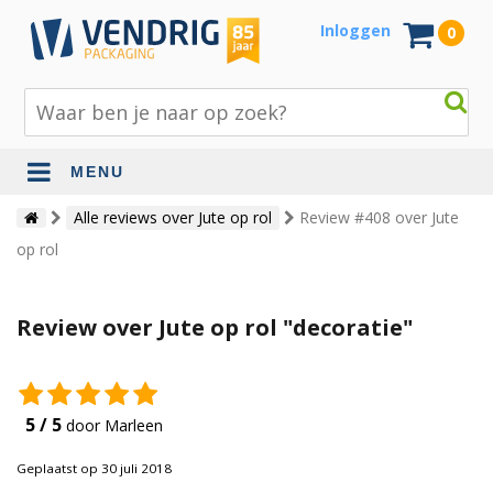
Inloggen
0
MENU
Beschermingsmateriaal
Alle reviews over Jute op rol
Review #408 over Jute
op rol
Bouw- en tuinmaterialen
Inpak - en verzendmaterialen
Review over Jute op rol "decoratie"
Jute en lopers
Papier en karton
5 / 5
door Marleen
Tape en stickers
Geplaatst op 30 juli 2018
Verhuismaterialen