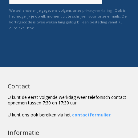
We behandelen je gegevens volgens onze
privacyverklaring
. Ook is
het mogelijk je op elk moment uit te schrijven voor onze e-mails. De
kortingscode is twee weken lang geldig bij een besteding vanaf 75
euro excl. btw.
Contact
U kunt de eerst volgende werkdag weer telefonisch contact
opnemen tussen 7:30 en 17:30 uur.
U kunt ons ook bereiken via het
contactformulier
.
Informatie